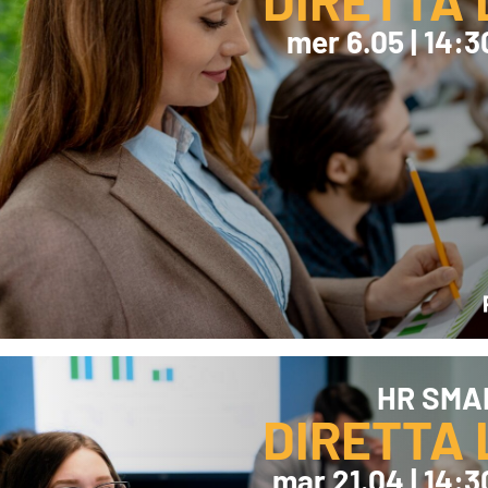
DIRETTA 
mer 6.05 | 14:3
About Resolve
HR SMAR
DIRETTA 
mar 21.04 | 14:3