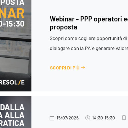
OPOSTA
Efficientamento Aziendale
As
NAR
Project Management
Si
Finanza & Gestione Economica
Cy
Webinar - PPP operatori ec
30-15:30
Risk Management
proposta
Sistemi di Gestione
Scopri come cogliere opportunità di 
dialogare con la PA e generare valor
SCOPRI DI PIÙ
 DALLA
A ALLA
15/07/2026
14:30-15:30
RATICA