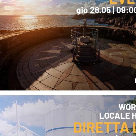
gio 28.05 | 09:0
WOR
LOCALE 
DIRETTA 