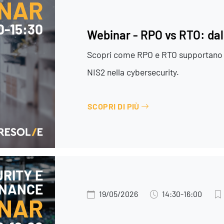
NAR
30-15:30
Webinar - RPO vs RTO: dall
Scopri come RPO e RTO supportano c
NIS2 nella cybersecurity.
SCOPRI DI PIÙ
RITY E
NANCE
19/05/2026
14:30-16:00
NAR