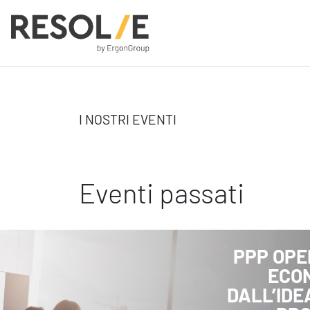
People
I NOSTRI EVENTI
Employee Engagement
Leadership
Benessere Organizzativo & Sostenibile
Eventi passati
Performance Management
PPP OPE
ECON
Digital
DALL’IDE
Modern Infrastructure