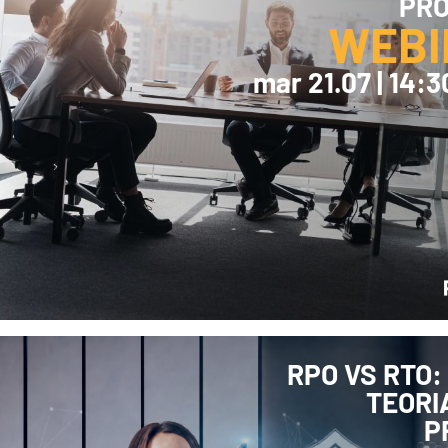
PR
Produttività & Lavoro in Team
WEBI
Remote Working & Video e Audio Conferencing
Sicurezza & Conformità
mar 21.07 | 14:
Business Intelligence, Analitiche e Intelligenza
Artificiale
Sviluppo App
RPO VS RTO:
TEORI
P