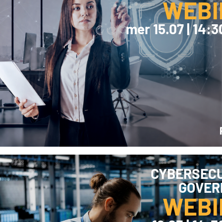
WEBI
mer 15.07 | 14:
CYBERSECU
GOVER
WEBI