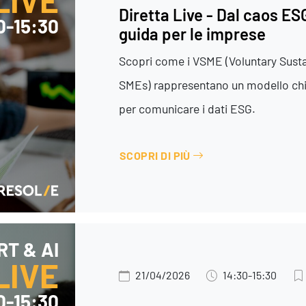
LIVE
Diretta Live - Dal caos ES
0-15:30
guida per le imprese
Scopri come i VSME (Voluntary Susta
SMEs) rappresentano un modello chiar
per comunicare i dati ESG.
SCOPRI DI PIÙ
Servizi
T & AI
LIVE
21/04/2026
14:30-15:30
0-15:30