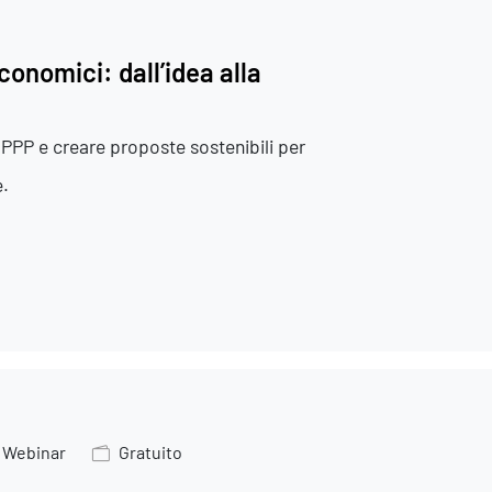
sistenza Ambientale
curezza Alimentare
ber Security
onomici: dall’idea alla
PPP e creare proposte sostenibili per
e.
Webinar
Gratuito