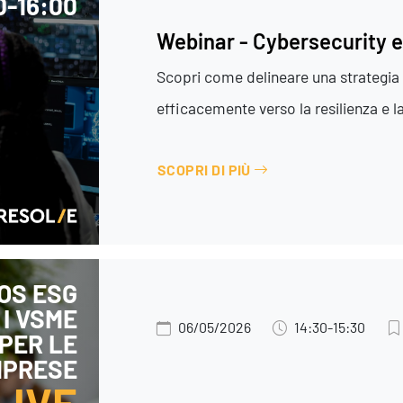
30-16:00
Webinar - Cybersecurity 
Scopri come delineare una strategia
efficacemente verso la resilienza e la
SCOPRI DI PIÙ
OS ESG
 I VSME
06/05/2026
14:30-15:30
PER LE
MPRESE