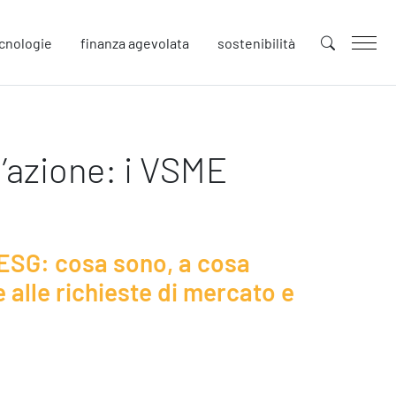
cnologie
finanza agevolata
sostenibilità
uture
l’azione: i VSME
novazione
tenibilità
llaborative Design
cial Impacts
 ESG: cosa sono, a cosa
rope
 alle richieste di mercato e
afety
urezza sul Lavoro