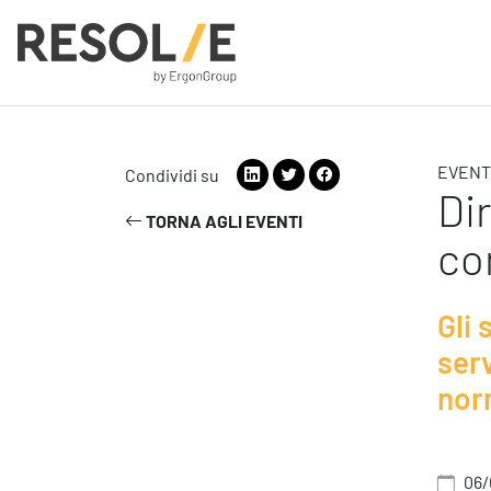
EVENT
Condividi su
People
Di
TORNA AGLI EVENTI
Employee Engagement
co
Leadership
Benessere Organizzativo & Sostenibile
Performance Management
Gli
serv
nor
Digital
Modern Infrastructure
06/