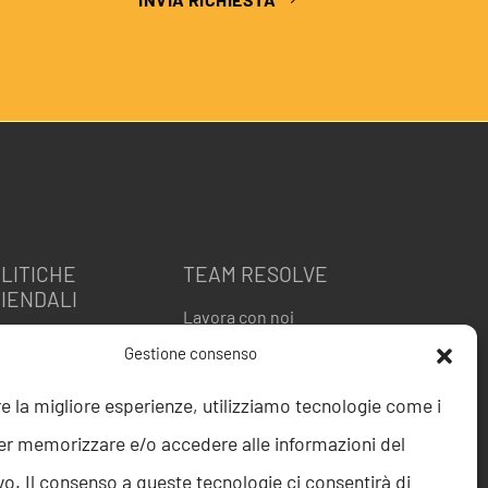
LITICHE
TEAM RESOLVE
IENDALI
Lavora con noi
itica della Qualità
Gestione consenso
 9001
O 27001
re la migliore esperienze, utilizziamo tecnologie come i
ice etico
er memorizzare e/o accedere alle informazioni del
istleblowing
gnalazione
vo. Il consenso a queste tecnologie ci consentirà di