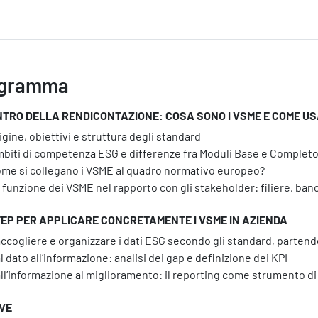
gramma
NTRO DELLA RENDICONTAZIONE: COSA SONO I VSME E COME US
Servizi
igine, obiettivi e struttura degli standard
biti di competenza ESG e differenze fra Moduli Base e Complet
me si collegano i VSME al quadro normativo europeo?
 funzione dei VSME nel rapporto con gli stakeholder: filiere, ba
TEP PER APPLICARE CONCRETAMENTE I VSME IN AZIENDA
ccogliere e organizzare i dati ESG secondo gli standard, partendo 
l dato all’informazione: analisi dei gap e definizione dei KPI
ll’informazione al miglioramento: il reporting come strumento 
IVE