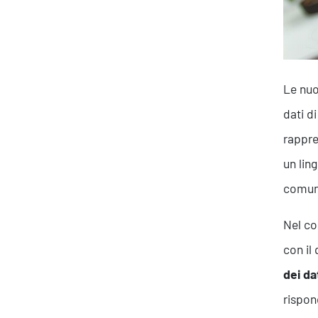
Le nuo
dati d
rappre
un lin
comuni
Nel co
con il
dei da
rispon