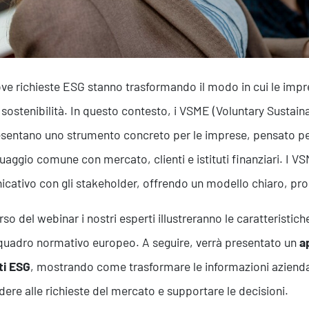
ve richieste ESG stanno trasformando il modo in cui le imp
i sostenibilità. In questo contesto, i VSME (Voluntary Sustai
sentano uno strumento concreto per le imprese, pensato per
guaggio comune con mercato, clienti e istituti finanziari. I 
cativo con gli stakeholder, offrendo un modello chiaro, pr
rso del webinar i nostri esperti illustreranno le caratteristic
 quadro normativo europeo. A seguire, verrà presentato un
a
ti ESG
, mostrando come trasformare le informazioni aziendali
dere alle richieste del mercato e supportare le decisioni.