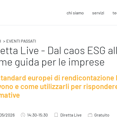
chi siamo
servizi
te
I
EVENTI PASSATI
Strategy
F
retta Live - Dal caos ESG al
Change Management
In
me guida per le imprese
Business Process Improvement
Sos
People & Process
Co
Marketing Strategico
So
 standard europei di rendicontazione
Finanza Strategica
Eu
231 Gestione Rischi
ono e come utilizzarli per rispondere
mative
Operation
S
Smart Working
Sic
05/2026
14:30-15:30
Diretta Live
Gratuito