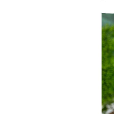
Produttività & Lavoro in Team
Remote Working & Video e Audio Conferencing
Sicurezza & Conformità
Business Intelligence, Analitiche e Intelligenza
Artificiale
Sviluppo App