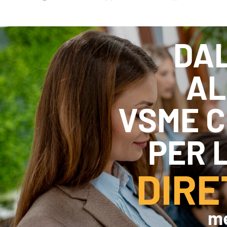
Efficientamento Aziendale
As
Project Management
Si
Finanza & Gestione Economica
Cy
Risk Management
DAL
Sistemi di Gestione
AL
VSME C
PER 
DIRE
me