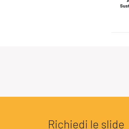
A
c
Sust
ter
c
i
pr
pi
d
M
Richiedi le slide