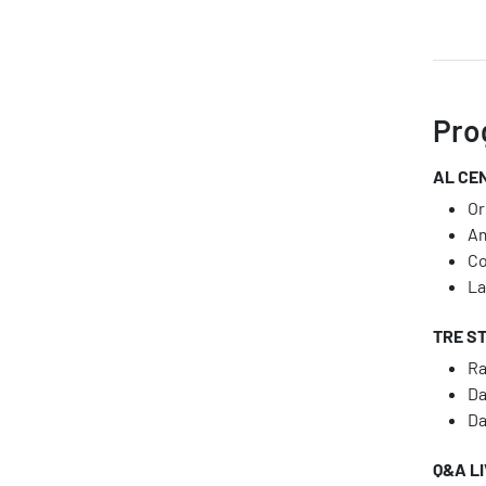
Pro
AL CE
About Resolve
Or
Am
Co
La
TRE S
Ra
Da
Da
Q&A L