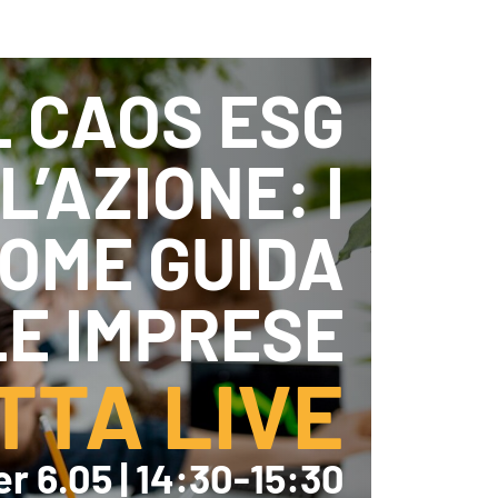
sistenza Ambientale
curezza Alimentare
ber Security
 CAOS ESG
L’AZIONE: I
OME GUIDA
LE IMPRESE
TTA LIVE
r 6.05 | 14:30-15:30