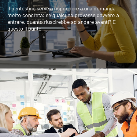
Il pentesting serve a rispondere a una domanda
molto concreta: se qualcuno provasse davvero a
entrare, quanto riuscirebbe ad andare avanti? È
questo il punto…