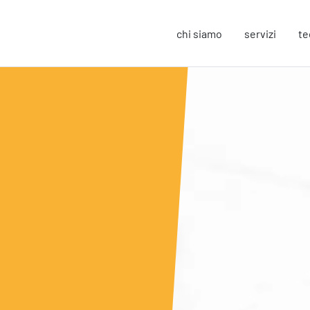
chi siamo
servizi
te
Strategy
F
Change Management
In
Business Process Improvement
Sos
People & Process
Co
Marketing Strategico
So
Finanza Strategica
Eu
231 Gestione Rischi
Operation
S
Smart Working
Sic