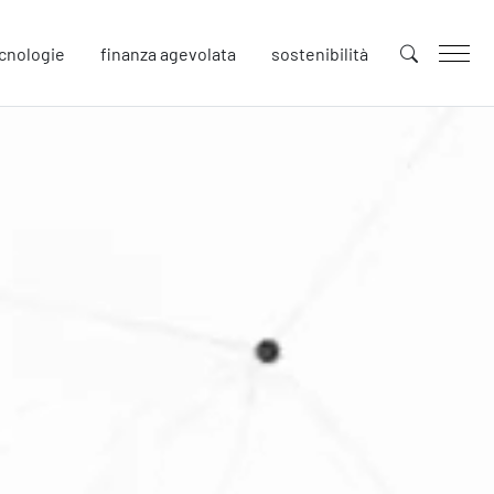
cnologie
finanza agevolata
sostenibilità
uture
novazione
tenibilità
llaborative Design
cial Impacts
rope
afety
urezza sul Lavoro