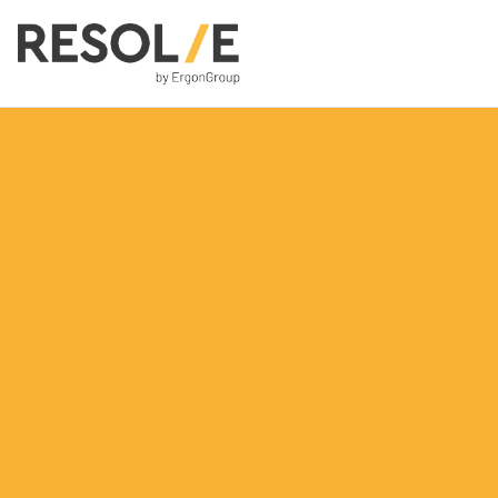
People
Employee Engagement
Leadership
Benessere Organizzativo & Sostenibile
Performance Management
Digital
Modern Infrastructure