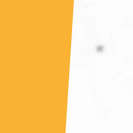
Efficientamento Aziendale
As
Project Management
Si
Finanza & Gestione Economica
Cy
Risk Management
Sistemi di Gestione