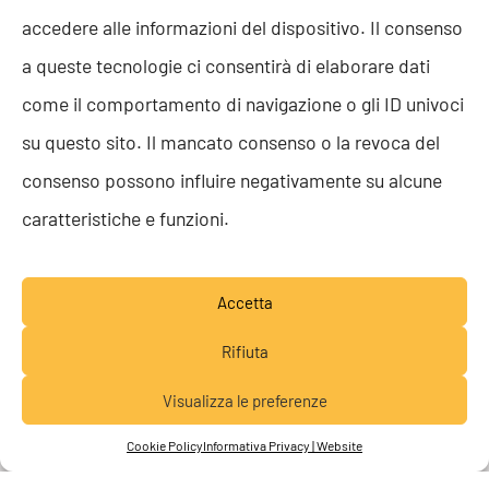
AZIENDALE
accedere alle informazioni del dispositivo. Il consenso
a queste tecnologie ci consentirà di elaborare dati
come il comportamento di navigazione o gli ID univoci
su questo sito. Il mancato consenso o la revoca del
Definiremo le strategie alla base di una
consenso possono influire negativamente su alcune
solida struttura patrimoniale-
caratteristiche e funzioni.
finanziaria
, attingendo a parametri quali
livello di indebitamento, dinamiche
Accetta
settoriali e risorse aziendali.
Rifiuta
Svilupperemo quindi un
Business Plan
Visualizza le preferenze
Lavora con noi
gettando le basi per un percorso di
Cookie Policy
Informativa Privacy | Website
consolidamento e crescita basato su