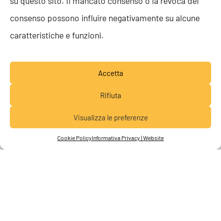
su questo sito. Il mancato consenso o la revoca del
consenso possono influire negativamente su alcune
caratteristiche e funzioni.
Accetta
Rifiuta
MIXED MODEL
Visualizza le preferenze
Lavora con noi
Cookie Policy
Informativa Privacy | Website
Attraverso una puntuale
roadmap
,
condivideremo gli step di avvio e
implementazione di attività e procedure.