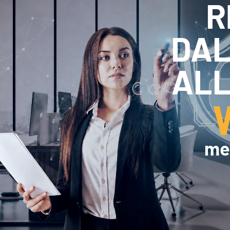
R
Efficientamento Aziendale
As
Project Management
Si
Finanza & Gestione Economica
Cy
DAL
Risk Management
Sistemi di Gestione
ALL
mer