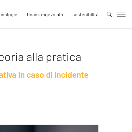
cnologie
finanza agevolata
sostenibilità
uture
oria alla pratica
novazione
tenibilità
ativa in caso di incidente
llaborative Design
cial Impacts
rope
afety
urezza sul Lavoro