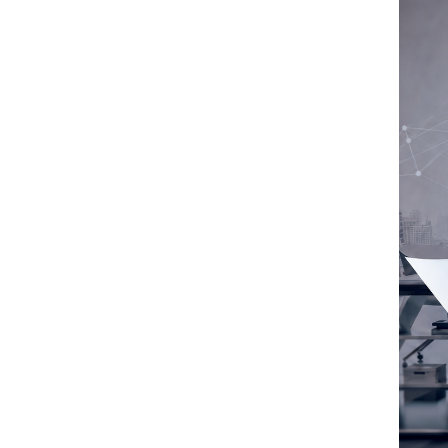
Produttività & Lavoro in Team
Remote Working & Video e Audio Conferencing
Sicurezza & Conformità
Business Intelligence, Analitiche e Intelligenza
Artificiale
Sviluppo App