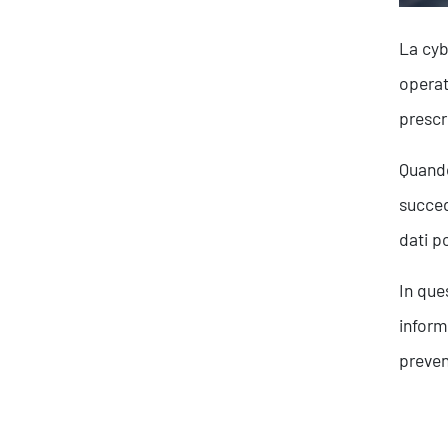
La cyb
operat
prescr
Quando
succed
dati p
In que
inform
preven