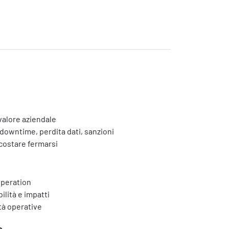
valore aziendale
, downtime, perdita dati, sanzioni
Eventi
costare fermarsi
 operation
ilità e impatti
ità operative