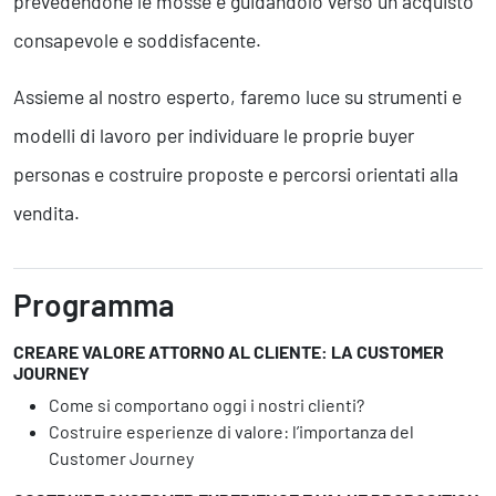
prevedendone le mosse e guidandolo verso un acquisto
Business Intelligence, Analitiche e Intelligenza Artificiale
Sviluppo App
consapevole e soddisfacente.
Assieme al nostro esperto, faremo luce su strumenti e
Operation
modelli di lavoro per individuare le proprie buyer
Smart Working
personas e costruire proposte e percorsi orientati alla
Efficientamento Aziendale
Project Management
vendita.
Finanza & Gestione Economica
Risk Management
Sistemi di Gestione
Programma
CREARE VALORE ATTORNO AL CLIENTE: LA CUSTOMER
Safety
JOURNEY
Sicurezza sul Lavoro
Come si comportano oggi i nostri clienti?
Assistenza Ambientale
Costruire esperienze di valore: l’importanza del
Sicurezza Alimentare
Customer Journey
Cyber Security