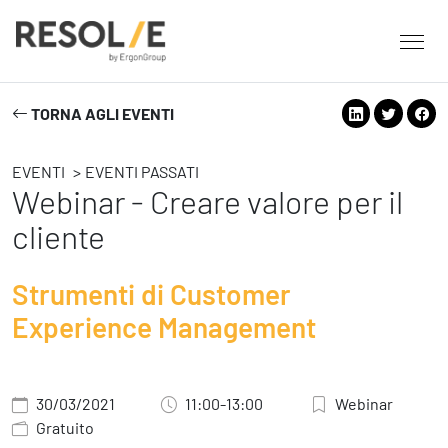
TORNA AGLI EVENTI
About Resolve
People
Servizi
EVENTI
EVENTI PASSATI
Webinar - Creare valore per il
Employee Engagement
Tecnologie
Leadership
People
cliente
Benessere Organizzativo & Sostenibile
Strategy
Eventi
Performance Management
Strumenti di Customer
Future
Experience Management
Digital
Ispirazioni
Strategy
Operation
Formazione
Change Management
Safety
Business Process Improvement
30/03/2021
11:00-13:00
Webinar
People & Process
Gratuito
Contatti