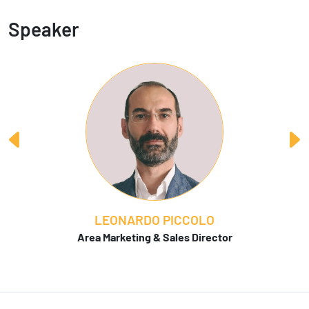
Speaker
Consulente e responsabile marketing, Leonardo
innata
vanta una pluriennale esperienza, nonché un’
. Supporta le
e vera passione per il Marketing
imprese con un approccio improntato alla
strategia aziendale
e di una
definizione del brand
costruite sul vissuto e sulla personalità del cliente.
LEONARDO PICCOLO
Area Marketing & Sales Director