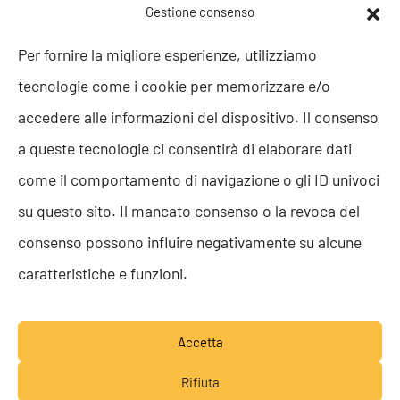
POLITICHE AZIENDALI
Gestione consenso
Politica della Qualità
Per fornire la migliore esperienze, utilizziamo
ISO 9001
tecnologie come i cookie per memorizzare e/o
ISO 27001
Codice etico
accedere alle informazioni del dispositivo. Il consenso
Whistleblowing
a queste tecnologie ci consentirà di elaborare dati
Segnalazione Whistleblowing
Politica per la Parità di Genere
come il comportamento di navigazione o gli ID univoci
Regolamento Abusi e Molestie
su questo sito. Il mancato consenso o la revoca del
Politica per la sicurezza delle informazioni
consenso possono influire negativamente su alcune
TEAM RESOLVE
caratteristiche e funzioni.
Lavora con noi
Accetta
Rifiuta