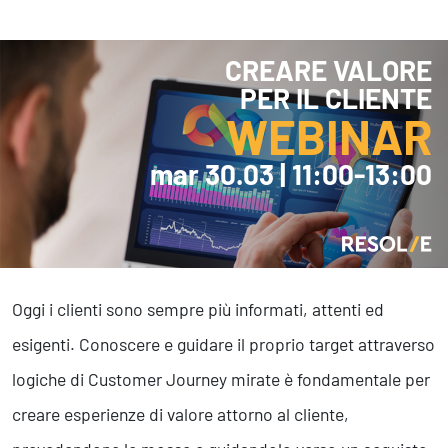
Marketing Strategico
Finanza Strategica
231 Gestione Rischi
CREARE VALORE
PER IL CLIENTE
WEBINAR
Future
Innovazione
mar 30.03 | 11:00-13:00
Sostenibilità
Collaborative Design
Social Impacts
Europe
Oggi i clienti sono sempre più informati, attenti ed
Digital
esigenti. Conoscere e guidare il proprio target attraverso
Modern Infrastructure
logiche di Customer Journey mirate è fondamentale per
Produttività & Lavoro in Team
Remote Working & Video e Audio Conferencing
creare esperienze di valore attorno al cliente,
Sicurezza & Conformità