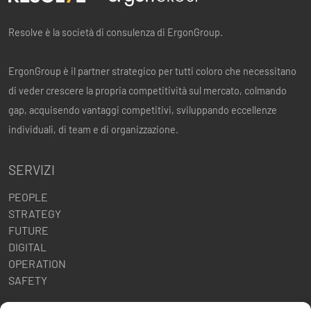
Resolve è la società di consulenza di ErgonGroup.
ErgonGroup è il partner strategico per tutti coloro che necessitano
di veder crescere la propria competitività sul mercato, colmando
gap, acquisendo vantaggi competitivi, sviluppando eccellenze
individuali, di team e di organizzazione.
SERVIZI
PEOPLE
STRATEGY
FUTURE
DIGITAL
OPERATION
SAFETY