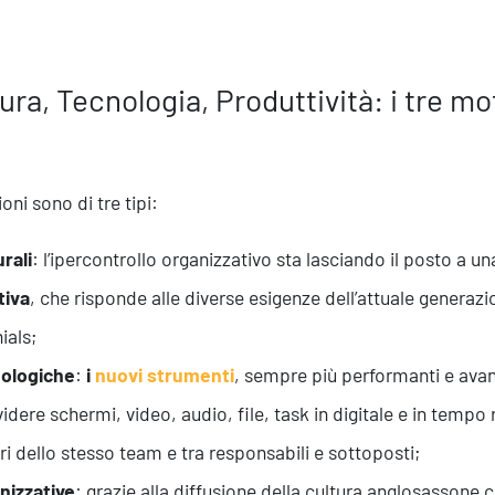
ura, Tecnologia, Produttività: i tre mot
oni sono di tre tipi:
rali
: l’ipercontrollo organizzativo sta lasciando il posto a u
tiva
, che risponde alle diverse esigenze dell’attuale generazi
ials;
ologiche
:
i
nuovi strumenti
, sempre più performanti e avan
idere schermi, video, audio, file, task in digitale e in tempo r
 dello stesso team e tra responsabili e sottoposti;
nizzative
: grazie alla diffusione della cultura anglosassone