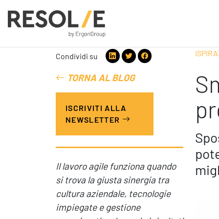
ISPIRA
Condividi su
Sm
TORNA AL BLOG
People
Employee Engagement
pr
ISCRIVITI ALLA
Leadership
NEWSLETTER
Benessere Organizzativo & Sostenibile
Performance Management
Spos
pote
Il lavoro agile funziona quando
migl
si trova la giusta sinergia tra
Digital
cultura aziendale, tecnologie
impiegate e gestione
Modern Infrastructure