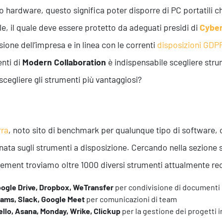
to hardware, questo significa poter disporre di PC portatili 
le, il quale deve essere protetto da adeguati presidi di
Cyber
ione dell’impresa e in linea con le correnti
disposizioni GDP
nti di
Modern Collaboration
è indispensabile scegliere strum
cegliere gli strumenti più vantaggiosi?
rra
, noto sito di benchmark per qualunque tipo di software
nata sugli strumenti a disposizione. Cercando nella sezione s
ment troviamo oltre 1000 diversi strumenti attualmente rece
ogle Drive, Dropbox, WeTransfer
per condivisione di documenti
ams, Slack, Google Meet
per comunicazioni di team
ello, Asana, Monday, Wrike, Clickup
per la gestione dei progetti i