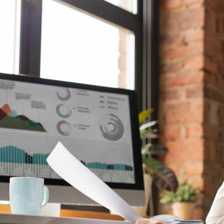
Efficientamento Aziendale
As
Project Management
Si
Finanza & Gestione Economica
Cy
Risk Management
Sistemi di Gestione