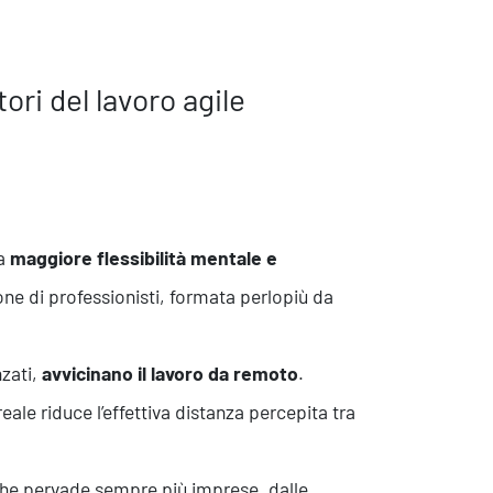
ori del lavoro agile
na
maggiore flessibilità mentale e
one di professionisti, formata perlopiù da
zati,
avvicinano il lavoro da remoto
.
eale riduce l’effettiva distanza percepita tra
 che pervade sempre più imprese, dalle