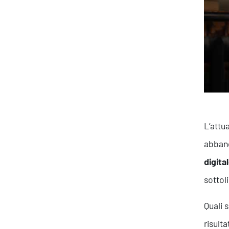
L’attu
abband
digita
sottol
Quali 
risulta