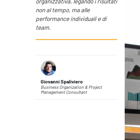
organizzativa, legando i risultati
Produttività & Lavoro in Team
Remote Working & Video e Audio Conferencing
non al tempo, ma alle
Sicurezza & Conformità
performance individuali e di
Business Intelligence, Analitiche e Intelligenza
team.
Artificiale
Sviluppo App
Giovanni Spaliviero
Business Organization & Project
Management Consultant