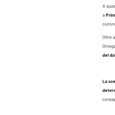
A ques
a
Prim
comme
Oltre 
Omega 
del da
La sc
determ
consap