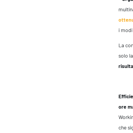
multin
otten
i modi
La con
solo l
risult
About Resolve
Effici
ore ma
Workin
che si