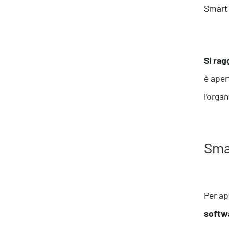
Smart
Si rag
Ispirazioni
è aper
l’orga
Smar
Per ap
softw