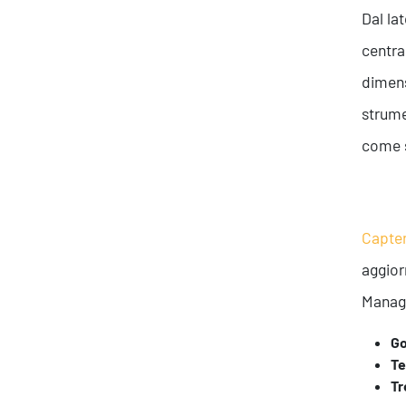
Dal la
centra
dimens
strume
come s
Capte
aggior
Manage
Go
Te
Tr