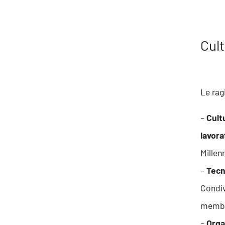
Cult
Le ragi
–
Cultu
lavora
Millenn
–
Tecn
Condiv
membri
–
Orga