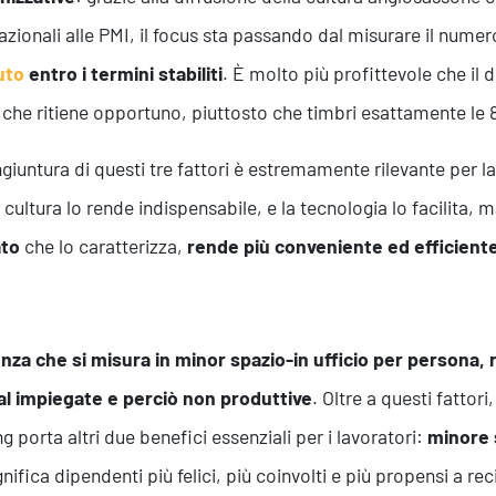
azionali alle PMI, il focus sta passando dal misurare il numero
uto
entro i termini stabiliti
. È molto più profittevole che il 
 che ritiene opportuno, piuttosto che timbri esattamente le 
giuntura di questi tre fattori è estremamente rilevante per l
a cultura lo rende indispensabile, e la tecnologia lo facilita,
ato
che lo caratterizza,
rende più conveniente ed efficiente
Servizi
enza che si misura in minor spazio-in ufficio per persona,
l impiegate e perciò non produttive
. Oltre a questi fattori
g porta altri due benefici essenziali per i lavoratori:
minore 
gnifica dipendenti più felici, più coinvolti e più propensi a r