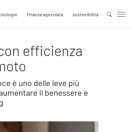
cnologie
finanza agevolata
sostenibilità
con efficienza
uture
novazione
emoto
tenibilità
llaborative Design
cial Impacts
ce è uno delle leve più
rope
, aumentare il benessere e
g
afety
urezza sul Lavoro