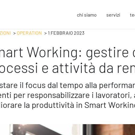
chi siamo
servizi
te
ZIONI
OPERATION
1 FEBBRAIO 2023
art Working: gestire 
Strategy
F
Change Management
In
ocessi e attività da r
Business Process Improvement
Sos
People & Process
Co
Marketing Strategico
So
tare il focus dal tempo alla performan
Finanza Strategica
Eu
nti per responsabilizzare i lavoratori
231 Gestione Rischi
iorare la produttività in Smart Workin
Operation
S
Smart Working
Sic