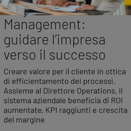
Marketing Strategico
Project
Finanza Strategica
231 Gestione Rischi
Management:
guidare l’impresa
Future
Innovazione
verso il successo
Sostenibilità
Collaborative Design
Social Impacts
Creare valore per il cliente in ottica
Europe
di efficientamento dei processi.
Assieme al Direttore Operations, il
Digital
sistema aziendale beneficia di ROI
Modern Infrastructure
aumentate, KPI raggiunti e crescita
Produttività & Lavoro in Team
del margine
Remote Working & Video e Audio Conferencing
Sicurezza & Conformità