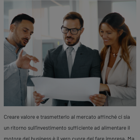
Business Intelligence, Analitiche e Intelligenza Artificiale
Sviluppo App
Operation
Smart Working
Efficientamento Aziendale
Project Management
Finanza & Gestione Economica
Risk Management
Sistemi di Gestione
Safety
Sicurezza sul Lavoro
Creare valore e trasmetterlo al mercato affinché ci sia
Assistenza Ambientale
un ritorno sull’investimento sufficiente ad alimentare il
Sicurezza Alimentare
Cyber Security
motore del business è il vero cuore del fare impresa. Ma