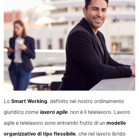
Business Intelligence, Analitiche e Intelligenza Artificiale
Sviluppo App
Operation
Smart Working
Efficientamento Aziendale
Project Management
Finanza & Gestione Economica
Risk Management
Sistemi di Gestione
Lo
Smart Working
, definito nel nostro ordinamento
Safety
giuridico come
lavoro agile
, non è il telelavoro. Lavoro
Sicurezza sul Lavoro
Assistenza Ambientale
agile e telelavoro sono entrambi frutto di un
modello
Sicurezza Alimentare
organizzativo di tipo flessibile
, che nel lavoro ibrido
Cyber Security