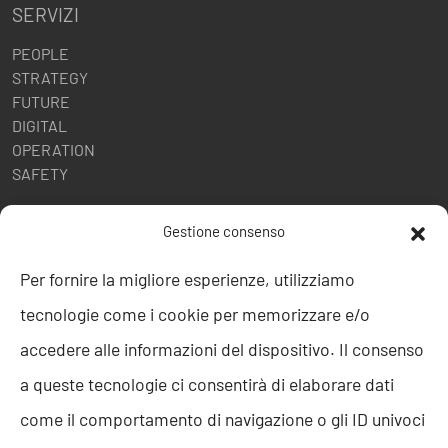
SERVIZI
PEOPLE
STRATEGY
FUTURE
DIGITAL
OPERATION
SAFETY
POLITICHE AZIENDALI
Gestione consenso
Politica della Qualità
Per fornire la migliore esperienze, utilizziamo
ISO 9001
tecnologie come i cookie per memorizzare e/o
ISO 27001
Codice etico
accedere alle informazioni del dispositivo. Il consenso
Whistleblowing
a queste tecnologie ci consentirà di elaborare dati
Segnalazione Whistleblowing
Politica per la Parità di Genere
come il comportamento di navigazione o gli ID univoci
Regolamento Abusi e Molestie