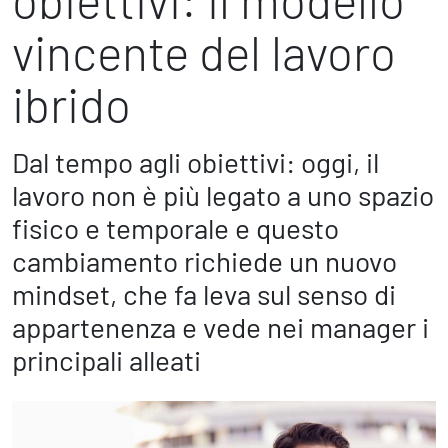
obiettivi: il modello
Marketing Strategico
Finanza Strategica
vincente del lavoro
231 Gestione Rischi
ibrido
Future
Dal tempo agli obiettivi: oggi, il
Innovazione
Sostenibilità
lavoro non è più legato a uno spazio
Collaborative Design
fisico e temporale e questo
Social Impacts
Europe
cambiamento richiede un nuovo
mindset, che fa leva sul senso di
appartenenza e vede nei manager i
Digital
principali alleati
Modern Infrastructure
Produttività & Lavoro in Team
Remote Working & Video e Audio Conferencing
Sicurezza & Conformità