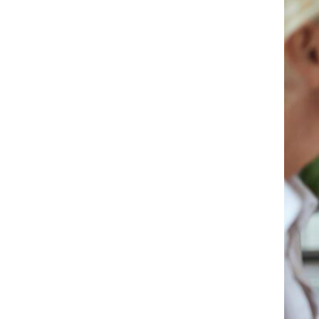
Produttività & Lavoro in Team
Remote Working & Video e Audio Conferencing
Sicurezza & Conformità
Business Intelligence, Analitiche e Intelligenza
Artificiale
Sviluppo App