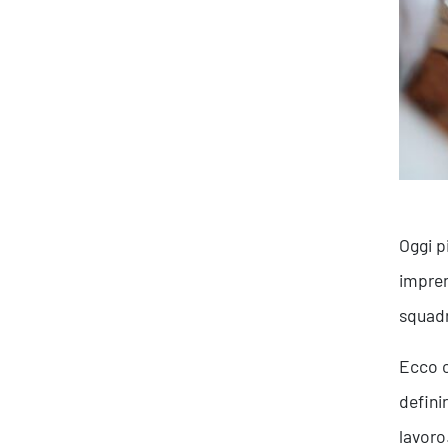
Oggi p
impre
squadr
Ecco 
defini
lavoro.