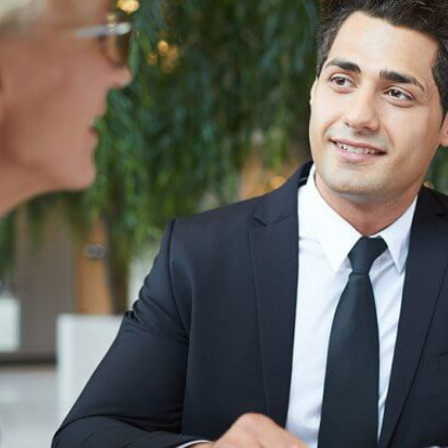
Efficientamento Aziendale
As
Project Management
Si
Finanza & Gestione Economica
Cy
Risk Management
Sistemi di Gestione