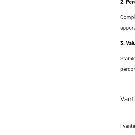
2. Pe
Compit
appura
Ispirazioni
3. Val
Stabil
percor
Vant
I vant