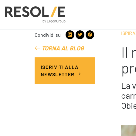
ISPIRA
Condividi su
Il
TORNA AL BLOG
People
Employee Engagement
pr
ISCRIVITI ALLA
Leadership
NEWSLETTER
Benessere Organizzativo & Sostenibile
Performance Management
La v
carr
Obi
Digital
Modern Infrastructure