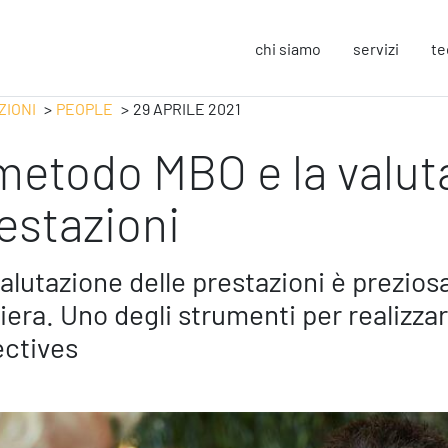
chi siamo
servizi
te
ZIONI
PEOPLE
29 APRILE 2021
 metodo MBO e la valut
Strategy
F
Change Management
In
estazioni
Business Process Improvement
Sos
People & Process
Co
Marketing Strategico
So
alutazione delle prestazioni è preziosa 
Finanza Strategica
Eu
iera. Uno degli strumenti per realizz
231 Gestione Rischi
ectives
Operation
S
Smart Working
Sic