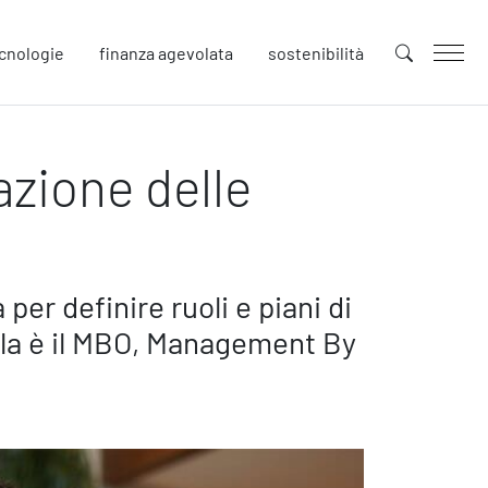
cnologie
finanza agevolata
sostenibilità
azione delle
uture
novazione
tenibilità
llaborative Design
cial Impacts
per definire ruoli e piani di
rope
arla è il MBO, Management By
afety
urezza sul Lavoro