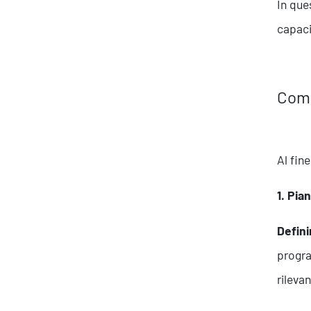
In que
capaci
Come
Al fin
About Resolve
1. Pia
Defini
progra
rileva