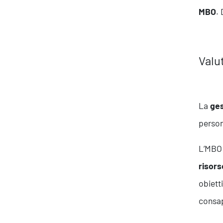
MBO
.
Valu
La
ges
person
L’MBO 
risors
obiett
consap