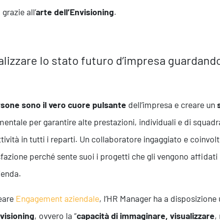
 grazie all’
arte dell’Envisioning
.
alizzare lo stato futuro d’impresa guardand
sone sono il vero cuore pulsante
dell’impresa e creare un
entale per garantire alte prestazioni, individuali e di squad
tività in tutti i reparti. Un collaboratore ingaggiato e coinv
fazione perché sente suoi i progetti che gli vengono affidat
zienda.
eare
Engagement aziendale
, l’HR Manager ha a disposizione 
visioning
, ovvero la “
capacità di immaginare, visualizzare
,