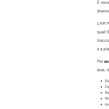
È nece
divers
L’HR M
quali 
Ispirazioni
tracci
e a pie
Per
au
leve, t
Ri
Fa
Re
Mi
In