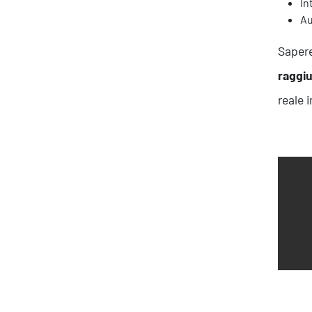
In
Au
Sapere
raggiu
reale 