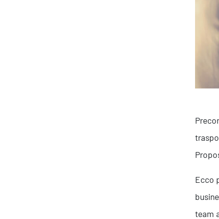
Precor
traspo
Propos
Ecco 
busine
team a