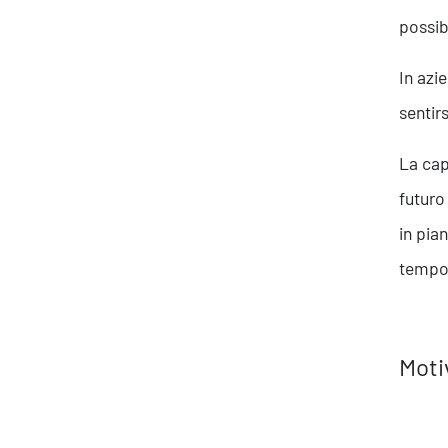
possib
In azi
sentir
La cap
futuro
in pia
tempo
About Resolve
Moti