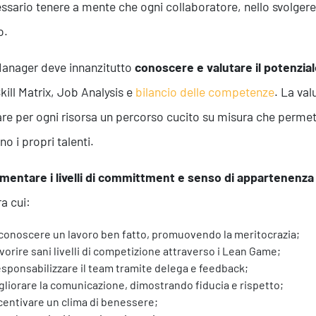
ssario tenere a mente che ogni collaboratore, nello svolgere
o.
anager deve innanzitutto
conoscere e valutare il potenzial
Skill Matrix, Job Analysis e
bilancio delle competenze
. La va
Formazione
are per ogni risorsa un percorso cucito su misura che perme
no i propri talenti.
mentare i livelli di committment e senso di appartenenza
ra cui:
conoscere un lavoro ben fatto, promuovendo la meritocrazia;
vorire sani livelli di competizione attraverso i Lean Game;
sponsabilizzare il team tramite delega e feedback;
gliorare la comunicazione, dimostrando fiducia e rispetto;
centivare un clima di benessere;