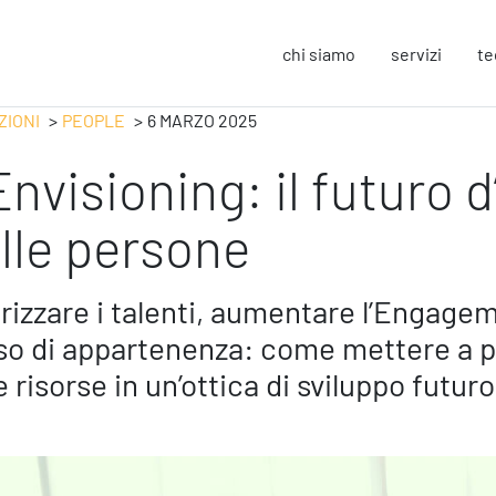
chi siamo
servizi
te
ZIONI
PEOPLE
6 MARZO 2025
Envisioning: il futuro
Strategy
F
Change Management
In
lle persone
Business Process Improvement
Sos
People & Process
Co
Marketing Strategico
So
rizzare i talenti, aumentare l’Engage
Finanza Strategica
Eu
so di appartenenza: come mettere a pu
231 Gestione Rischi
e risorse in un’ottica di sviluppo futuro
Operation
S
Smart Working
Sic