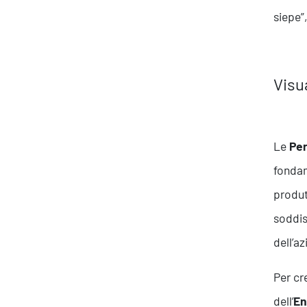
siepe”,
Visu
Le
Per
fondam
produt
soddis
dell’a
Per cr
dell’
En