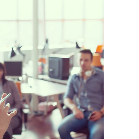
sistenza Ambientale
curezza Alimentare
ber Security