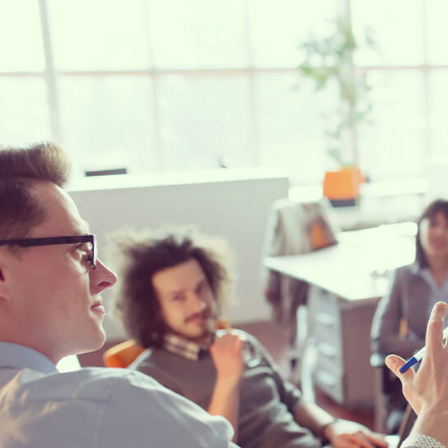
Efficientamento Aziendale
As
Project Management
Si
Finanza & Gestione Economica
Cy
Risk Management
Sistemi di Gestione