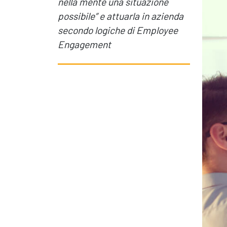
nella mente una situazione
Produttività & Lavoro in Team
Remote Working & Video e Audio Conferencing
possibile” e attuarla in azienda
Sicurezza & Conformità
secondo logiche di Employee
Business Intelligence, Analitiche e Intelligenza
Engagement
Artificiale
Sviluppo App