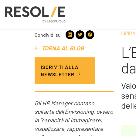
ISPIRA
Condividi su
L’
TORNA AL BLOG
People
Employee Engagement
da
ISCRIVITI ALLA
Leadership
NEWSLETTER
Benessere Organizzativo & Sostenibile
Performance Management
Valo
sen
Gli HR Manager contano
dell
sull'arte dell’Envisioning, ovvero
Digital
la “capacità di immaginare,
visualizzare, rappresentare
Modern Infrastructure