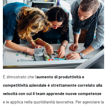
Business Intelligence, Analitiche e Intelligenza Artificiale
Sviluppo App
Operation
Smart Working
Efficientamento Aziendale
Project Management
Finanza & Gestione Economica
Risk Management
Sistemi di Gestione
È dimostrato che l’
aumento di produttività e
Safety
competitività aziendale è strettamente correlato alla
Sicurezza sul Lavoro
Assistenza Ambientale
velocità con cui il team apprende nuove competenze
Sicurezza Alimentare
e le applica nella quotidianità lavorativa. Per agevolare la
Cyber Security