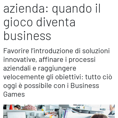
Marketing Strategico
azienda: quando il
Finanza Strategica
231 Gestione Rischi
gioco diventa
business
Future
Innovazione
Sostenibilità
Favorire l’introduzione di soluzioni
Collaborative Design
innovative, affinare i processi
Social Impacts
aziendali e raggiungere
Europe
velocemente gli obiettivi: tutto ciò
oggi è possibile con i Business
Digital
Games
Modern Infrastructure
Produttività & Lavoro in Team
Remote Working & Video e Audio Conferencing
Sicurezza & Conformità