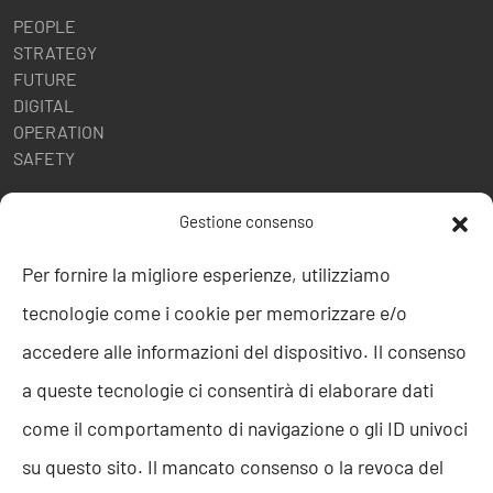
PEOPLE
STRATEGY
FUTURE
DIGITAL
OPERATION
SAFETY
POLITICHE AZIENDALI
Gestione consenso
Politica della Qualità
Per fornire la migliore esperienze, utilizziamo
ISO 9001
tecnologie come i cookie per memorizzare e/o
ISO 27001
Codice etico
accedere alle informazioni del dispositivo. Il consenso
Whistleblowing
a queste tecnologie ci consentirà di elaborare dati
Segnalazione Whistleblowing
Politica per la Parità di Genere
come il comportamento di navigazione o gli ID univoci
Regolamento Abusi e Molestie
su questo sito. Il mancato consenso o la revoca del
Politica per la sicurezza delle informazioni