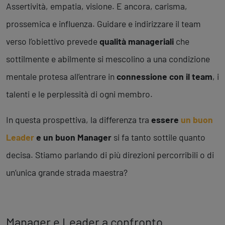
Business Intelligence, Analitiche e Intelligenza Artificiale
Assertività, empatia, visione. E ancora, carisma,
Sviluppo App
prossemica e influenza. Guidare e indirizzare il team
verso l’obiettivo prevede
qualità manageriali
che
Operation
sottilmente e abilmente si mescolino a una condizione
Smart Working
mentale protesa all’entrare in
connessione con il team
, i
Efficientamento Aziendale
Project Management
talenti e le perplessità di ogni membro.
Finanza & Gestione Economica
Risk Management
In questa prospettiva, la differenza tra
essere
un buon
Sistemi di Gestione
Leader
e un buon Manager
si fa tanto sottile quanto
decisa. Stiamo parlando di più direzioni percorribili o di
Safety
un’unica grande strada maestra?
Sicurezza sul Lavoro
Assistenza Ambientale
Sicurezza Alimentare
Cyber Security
Manager e Leader a confronto