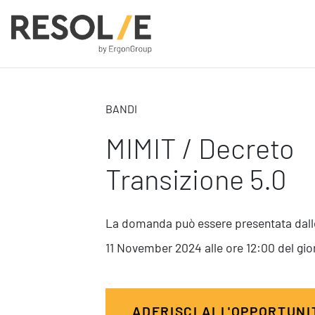
BANDI
People
MIMIT / Decreto
Employee Engagement
Leadership
Transizione 5.0
Benessere Organizzativo & Sostenibile
Performance Management
La domanda può essere presentata dalle
11 November 2024 alle ore 12:00 del gi
Digital
Modern Infrastructure
ADERISCI ALL'OPPORTUN