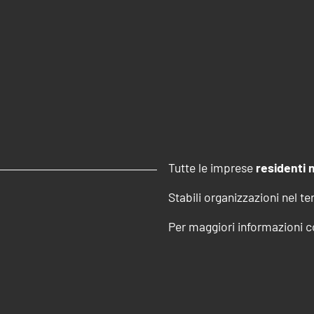
Tutte le imprese
residenti n
Stabili organizzazioni nel te
Per maggiori informazioni co
Beni Materiali 4.
produttivi
Beni Immateriali
Attività di form