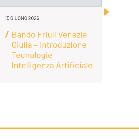
15 GIUGNO 2026
2 FEB
Bando Friuli Venezia
Ba
Giulia – Introduzione
Gi
Tecnologie
ri
Intelligenza Artificiale
ri
pr