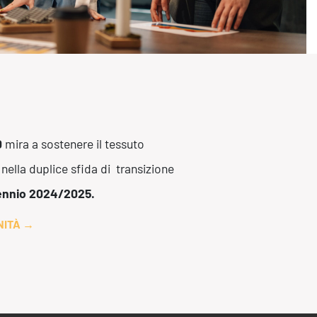
sistenza Ambientale
curezza Alimentare
ber Security
0
mira a sostenere il tessuto
 nella duplice sfida di transizione
ennio
2024/2025.
NITÀ
→