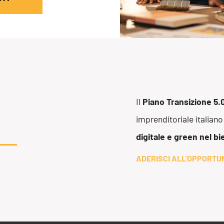
Efficientamento Aziendale
As
Project Management
Si
Finanza & Gestione Economica
Cy
Risk Management
Sistemi di Gestione
Il
Piano Transizione 5.
imprenditoriale italiano
digitale e green nel bi
ADERISCI ALL’OPPORTU