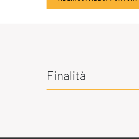
Produttività & Lavoro in Team
Remote Working & Video e Audio Conferencing
Sicurezza & Conformità
Business Intelligence, Analitiche e Intelligenza
Artificiale
Sviluppo App
Finalità