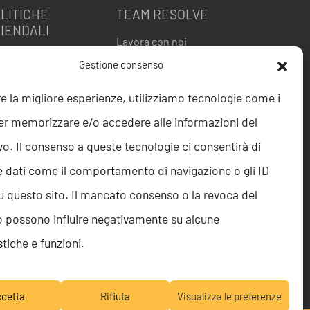
LITICHE
TEAM RESOLVE
IENDALI
Lavora con noi
itica della Qualità
Gestione consenso
 9001
O 27001
re la migliore esperienze, utilizziamo tecnologie come i
ice etico
er memorizzare e/o accedere alle informazioni del
istleblowing
gnalazione
vo. Il consenso a queste tecnologie ci consentirà di
istleblowing
e dati come il comportamento di navigazione o gli ID
itica per la Parità di
nere
u questo sito. Il mancato consenso o la revoca del
golamento Abusi e
 possono influire negativamente su alcune
lestie
itica per la sicurezza
stiche e funzioni.
le informazioni
cetta
Rifiuta
Visualizza le preferenze