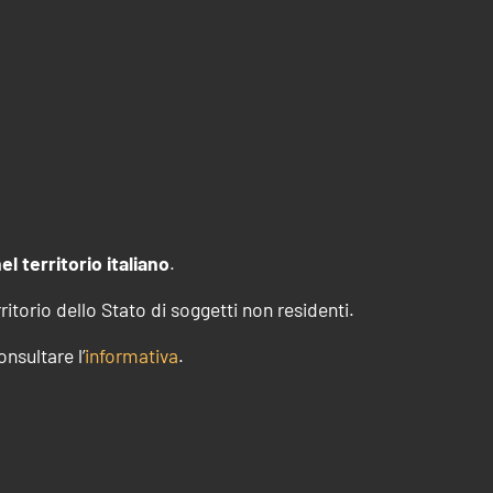
el territorio italiano
.
rritorio dello Stato di soggetti non residenti.
nsultare l’
informativa
.
riduzione di almeno il 3% dei consumi
energetici
0:
riduzione di almeno il 5% dei consumi dei processi
 4.0
informativa
azione
infomativa