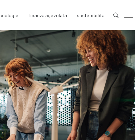
cnologie
finanza agevolata
sostenibilità
uture
novazione
tenibilità
llaborative Design
cial Impacts
rope
afety
urezza sul Lavoro