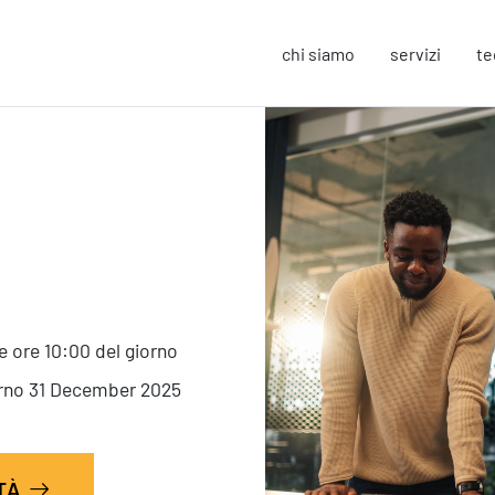
chi siamo
servizi
te
Strategy
F
Change Management
In
Business Process Improvement
Sos
People & Process
Co
Marketing Strategico
So
Finanza Strategica
Eu
 ore 10:00 del giorno
231 Gestione Rischi
orno 31 December 2025
Operation
S
Smart Working
Sic
ITÀ