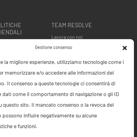
LITICHE
TEAM RESOLVE
IENDALI
Lavora con noi
itica della Qualità
Gestione consenso
 9001
O 27001
re la migliore esperienze, utilizziamo tecnologie come i
ice etico
er memorizzare e/o accedere alle informazioni del
istleblowing
gnalazione
vo. Il consenso a queste tecnologie ci consentirà di
istleblowing
e dati come il comportamento di navigazione o gli ID
itica per la Parità di
nere
u questo sito. Il mancato consenso o la revoca del
golamento Abusi e
 possono influire negativamente su alcune
lestie
itica per la sicurezza
stiche e funzioni.
le informazioni