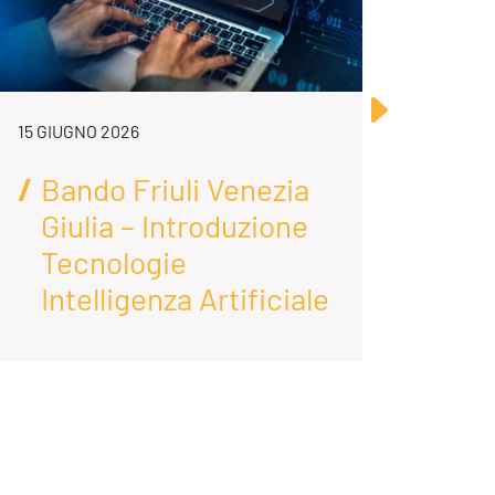
15 GIUGNO 2026
2 FEB
Bando Friuli Venezia
Ba
Giulia – Introduzione
Gi
Tecnologie
ri
Intelligenza Artificiale
ri
pr