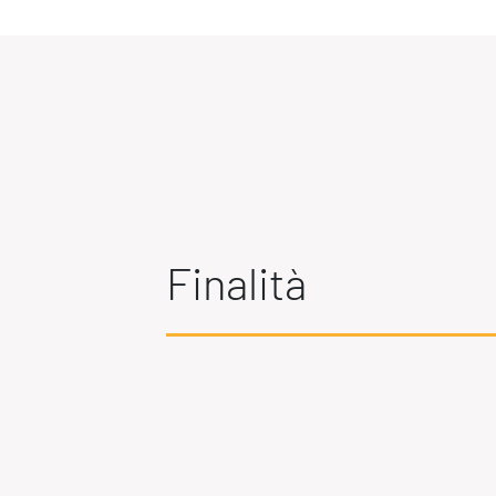
Produttività & Lavoro in Team
Remote Working & Video e Audio Conferencing
Sicurezza & Conformità
Business Intelligence, Analitiche e Intelligenza
Artificiale
Sviluppo App
Finalità