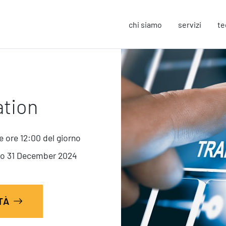
chi siamo
servizi
te
Strategy
F
ation
Change Management
In
Business Process Improvement
Sos
People & Process
Co
 ore 12:00 del giorno
Marketing Strategico
So
Finanza Strategica
Eu
rno 31 December 2024
231 Gestione Rischi
Operation
S
ITÀ
Smart Working
Sic