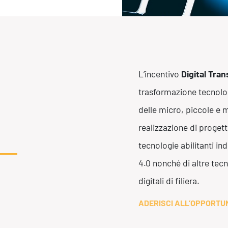
Efficientamento Aziendale
As
Project Management
Si
Finanza & Gestione Economica
Cy
Risk Management
Sistemi di Gestione
L’incentivo
Digital Tra
trasformazione tecnolog
delle micro, piccole e 
realizzazione di progett
tecnologie abilitanti i
4.0 nonché di altre tecn
digitali di filiera.
ADERISCI ALL’OPPORTU