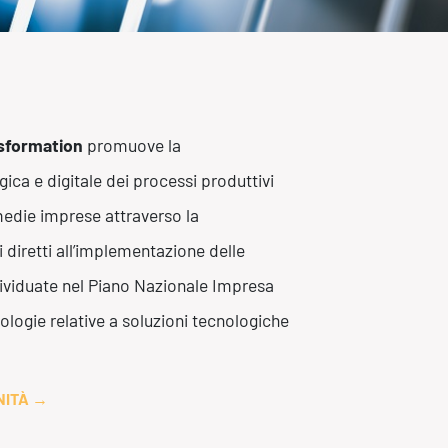
sistenza Ambientale
curezza Alimentare
ber Security
nsformation
promuove la
ica e digitale dei processi produttivi
medie imprese attraverso la
i diretti all’implementazione delle
ndividuate nel Piano Nazionale Impresa
ologie relative a soluzioni tecnologiche
NITÀ
→