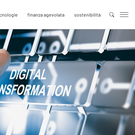
cnologie
finanza agevolata
sostenibilità
uture
novazione
tenibilità
llaborative Design
cial Impacts
rope
afety
urezza sul Lavoro