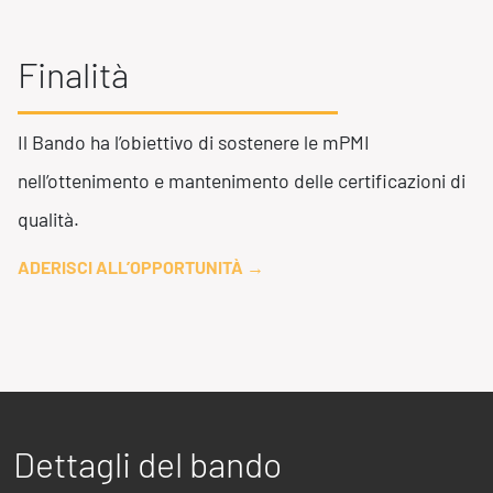
Business Intelligence, Analitiche e Intelligenza Artificiale
Sviluppo App
Finalità
Operation
Il Bando ha l’obiettivo di sostenere le mPMI
Smart Working
Efficientamento Aziendale
nell’ottenimento e mantenimento delle certificazioni di
Project Management
qualità.
Finanza & Gestione Economica
Risk Management
ADERISCI ALL’OPPORTUNITÀ
→
Sistemi di Gestione
Safety
Sicurezza sul Lavoro
Assistenza Ambientale
Sicurezza Alimentare
Dettagli del bando
Cyber Security