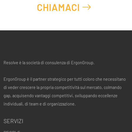
CHIAMACI
Resolve è la società di consulenza di ErgonGroup.
ErgonGroup è il partner strategico per tutti coloro che necessitano
di veder crescere la propria competitività sul mercato, colmando
gap, acquisendo vantaggi competitivi, sviluppando eccellenze
individuali, di team e di organizzazione.
SERVIZI