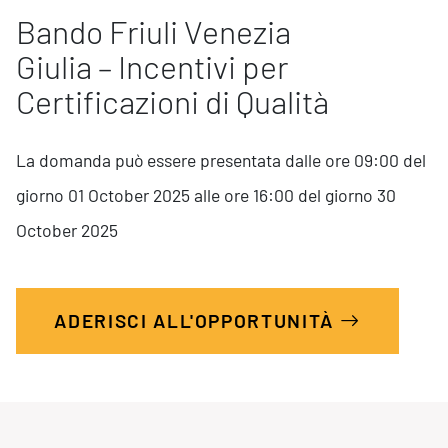
Marketing Strategico
Bando Friuli Venezia
Finanza Strategica
231 Gestione Rischi
Giulia – Incentivi per
Certificazioni di Qualità
Future
Innovazione
La domanda può essere presentata dalle ore 09:00 del
Sostenibilità
giorno 01 October 2025 alle ore 16:00 del giorno 30
Collaborative Design
October 2025
Social Impacts
Europe
ADERISCI ALL'OPPORTUNITÀ
Digital
Modern Infrastructure
Produttività & Lavoro in Team
Remote Working & Video e Audio Conferencing
Sicurezza & Conformità