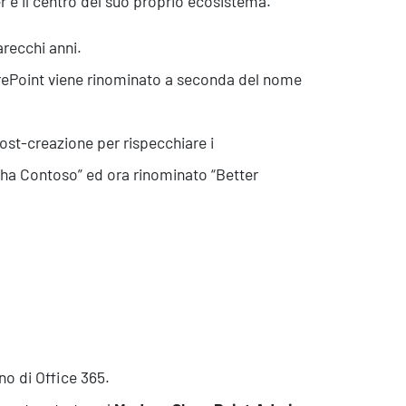
 è il centro del suo proprio ecosistema.
arecchi anni.
arePoint viene rinominato a seconda del nome
ost-creazione per rispecchiare i
ha Contoso” ed ora rinominato “Better
Eventi
rno di Office 365.