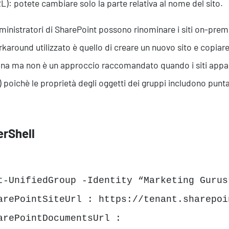
RL): potete cambiare solo la parte relativa al nome del sito.
ministratori di SharePoint possono rinominare i siti on-pre
karound utilizzato è quello di creare un nuovo sito e copiare
na ma non è un approccio raccomandato quando i siti appar
i) poichè le proprietà degli oggetti dei gruppi includono puntat
rShell
t-UnifiedGroup -Identity “Marketing Gurus
arePointSiteUrl : https://tenant.sharepoi
arePointDocumentsUrl :