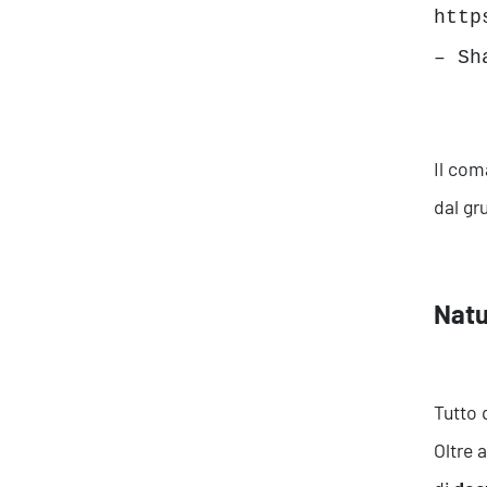
http
– Sh
Il com
dal gr
Natu
Tutto 
Oltre a