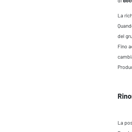
di
doc
La rich
Quando
del gr
Fino a
cambia
Produc
About Resolve
Rino
La pos