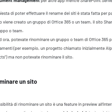
ument management
per altre app mentre SharePoint Server
iesta di poter effettuare il rename dei siti è stata fatta per p
 viene creato un gruppo di Office 365 o un team, il sito Sh
uppo o team.
d ora, potevate rinominare un gruppo o team di Office 365 p
menti (per esempio, un progetto chiamato inizialmente Alp
ts”) ma non potevate rinominare il sito.
Servizi
minare un sito
sibilità di rinominare un sito è una feature in preview all’inte