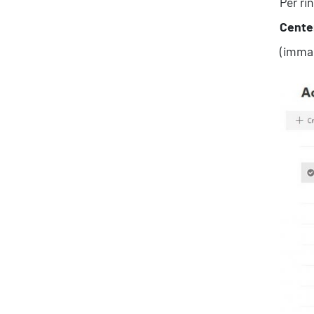
Per ri
Cente
(immagi
Ispirazioni