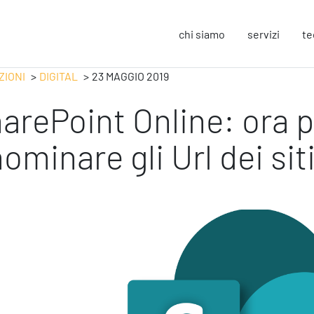
chi siamo
servizi
te
ZIONI
DIGITAL
23 MAGGIO 2019
arePoint Online: ora 
Strategy
F
Change Management
In
nominare gli Url dei sit
Business Process Improvement
Sos
People & Process
Co
Marketing Strategico
So
Finanza Strategica
Eu
231 Gestione Rischi
Operation
S
Smart Working
Sic