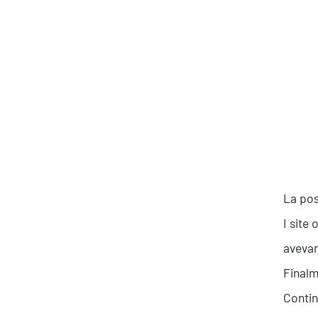
Produttività & Lavoro in Team
Remote Working & Video e Audio Conferencing
Sicurezza & Conformità
Business Intelligence, Analitiche e Intelligenza
Artificiale
Sviluppo App
La poss
I site
avevano
Finalm
Contin