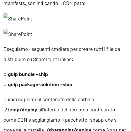
manifests.json indicando il CDN path:
Eseguiamo i seguenti cmdlets per creare tutti i file da
distribuire su SharePoint Online:
○
gulp bundle –ship
○
gulp package-solution –ship
Quindi copiamo il contenuto della cartella
./temp/deploy
all’interno del percorso configurato
come CDN e aggiungiamo il pacchetto .spapp che si
trova nella cartella
./sharepoint/deploy
come Apps per