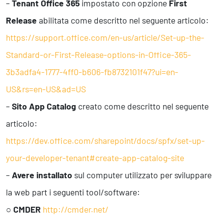
–
Tenant Office 365
impostato con opzione
First
Release
abilitata come descritto nel seguente articolo:
https://support.office.com/en-us/article/Set-up-the-
Standard-or-First-Release-options-in-Office-365-
3b3adfa4-1777-4ff0-b606-fb8732101f47?ui=en-
US&rs=en-US&ad=US
–
Sito App Catalog
creato come descritto nel seguente
articolo:
https://dev.office.com/sharepoint/docs/spfx/set-up-
your-developer-tenant#create-app-catalog-site
–
Avere installato
sul computer utilizzato per sviluppare
la web part i seguenti tool/software:
○
CMDER
http://cmder.net/