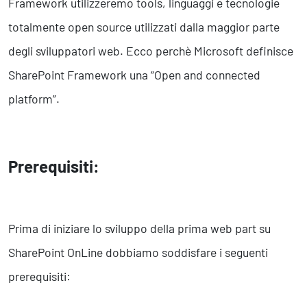
Framework utilizzeremo tools, linguaggi e tecnologie
Business Intelligence, Analitiche e Intelligenza Artificiale
Sviluppo App
totalmente open source utilizzati dalla maggior parte
degli sviluppatori web. Ecco perchè Microsoft definisce
Operation
SharePoint Framework una “Open and connected
Smart Working
platform”.
Efficientamento Aziendale
Project Management
Finanza & Gestione Economica
Risk Management
Prerequisiti:
Sistemi di Gestione
Safety
Prima di iniziare lo sviluppo della prima web part su
Sicurezza sul Lavoro
SharePoint OnLine dobbiamo soddisfare i seguenti
Assistenza Ambientale
prerequisiti:
Sicurezza Alimentare
Cyber Security