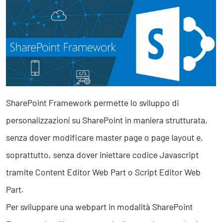
Marketing Strategico
Finanza Strategica
231 Gestione Rischi
Future
Innovazione
Sostenibilità
SharePoint Framework permette lo sviluppo di
Collaborative Design
Social Impacts
personalizzazioni su SharePoint in maniera strutturata,
Europe
senza dover modificare master page o page layout e,
soprattutto, senza dover iniettare codice Javascript
Digital
tramite Content Editor Web Part o Script Editor Web
Modern Infrastructure
Part.
Produttività & Lavoro in Team
Remote Working & Video e Audio Conferencing
Per sviluppare una webpart in modalità SharePoint
Sicurezza & Conformità