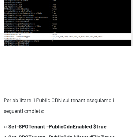
Per abilitare il Public CDN sul tenant eseguiamo i
seguenti cmdlets:
○
Set-SPOTenant -PublicCdnEnabled $true
○
Set-SPOTenant -PublicCdnAllowedFileTypes