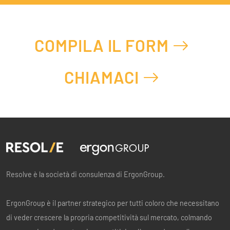
COMPILA IL FORM
CHIAMACI
Resolve è la società di consulenza di ErgonGroup.
ErgonGroup è il partner strategico per tutti coloro che necessitano
di veder crescere la propria competitività sul mercato, colmando