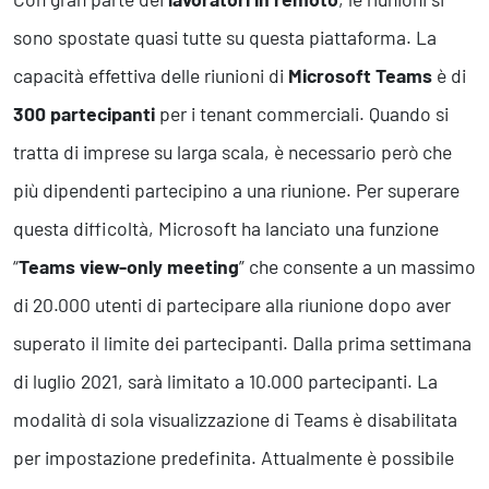
Business Intelligence, Analitiche e Intelligenza Artificiale
Sviluppo App
sono spostate quasi tutte su questa piattaforma. La
capacità effettiva delle riunioni di
Microsoft Teams
è di
Operation
300 partecipanti
per i tenant commerciali. Quando si
tratta di imprese su larga scala, è necessario però che
Smart Working
Efficientamento Aziendale
più dipendenti partecipino a una riunione. Per superare
Project Management
questa difficoltà, Microsoft ha lanciato una funzione
Finanza & Gestione Economica
Risk Management
“
Teams view-only meeting
” che consente a un massimo
Sistemi di Gestione
di 20.000 utenti di partecipare alla riunione dopo aver
superato il limite dei partecipanti. Dalla prima settimana
Safety
di luglio 2021, sarà limitato a 10.000 partecipanti. La
Sicurezza sul Lavoro
modalità di sola visualizzazione di Teams è disabilitata
Assistenza Ambientale
Sicurezza Alimentare
per impostazione predefinita. Attualmente è possibile
Cyber Security