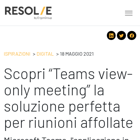
About Resolve
People
Servizi
ISPIRAZIONI
DIGITAL
18 MAGGIO 2021
Employee Engagement
Scopri “Teams view-
Tecnologie
Leadership
People
Benessere Organizzativo & Sostenibile
Strategy
only meeting” la
Eventi
Performance Management
Future
soluzione perfetta
Digital
Ispirazioni
Strategy
Operation
per riunioni affollate
Formazione
Change Management
Safety
Business Process Improvement
People & Process
Contatti