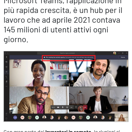
Microsoft Teams, l'applicazione in
Marketing Strategico
più rapida crescita, è un hub per il
Finanza Strategica
231 Gestione Rischi
lavoro che ad aprile 2021 contava
145 milioni di utenti attivi ogni
Future
giorno.
Innovazione
Sostenibilità
Collaborative Design
Social Impacts
Europe
Digital
Modern Infrastructure
Produttività & Lavoro in Team
Remote Working & Video e Audio Conferencing
Sicurezza & Conformità
Con gran parte dei
lavoratori in remoto
, le riunioni si