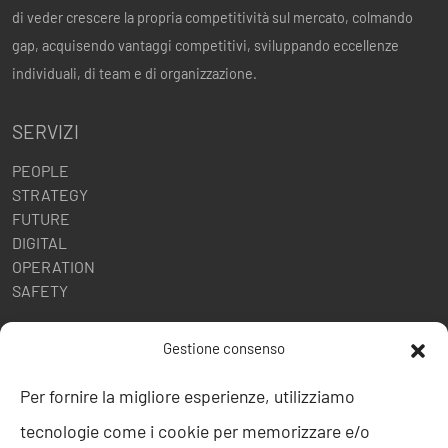
di veder crescere la propria competitività sul mercato, colmando
gap, acquisendo vantaggi competitivi, sviluppando eccellenze
individuali, di team e di organizzazione.
SERVIZI
PEOPLE
STRATEGY
FUTURE
DIGITAL
OPERATION
SAFETY
POLITICHE AZIENDALI
Gestione consenso
Politica della Qualità
Per fornire la migliore esperienze, utilizziamo
ISO 9001
tecnologie come i cookie per memorizzare e/o
ISO 27001