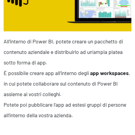
Marketing Strategico
Finanza Strategica
231 Gestione Rischi
Future
All’interno di Power BI, potete creare un pacchetto di
Innovazione
contenuto aziendale e distribuirlo ad un’ampia platea
Sostenibilità
Collaborative Design
sotto forma di app.
Social Impacts
È possibile creare app all’interno degli
app workspaces
,
Europe
in cui potete collaborare sul contenuto di Power BI
assieme ai vostri colleghi.
Digital
Potete poi pubblicare l’app ad estesi gruppi di persone
Modern Infrastructure
all’interno della vostra azienda.
Produttività & Lavoro in Team
Remote Working & Video e Audio Conferencing
Sicurezza & Conformità