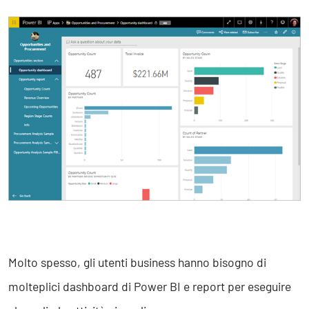
Business Intelligence, Analitiche e Intelligenza Artificiale
Sviluppo App
Operation
Smart Working
Efficientamento Aziendale
Project Management
Finanza & Gestione Economica
Risk Management
Sistemi di Gestione
Safety
Sicurezza sul Lavoro
Molto spesso, gli utenti business hanno bisogno di
Assistenza Ambientale
Sicurezza Alimentare
molteplici dashboard di Power BI e report per eseguire
Cyber Security