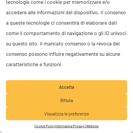
tecnologie come i cookie per memorizzare e/o
browser.
accedere alle informazioni del dispositivo. Il consenso
– Cercate di non sovraccaricare gli utenti. Prestate
a queste tecnologie ci consentirà di elaborare dati
attenzione a non distribuire troppe app di modo che gli
come il comportamento di navigazione o gli ID univoci
utenti vedano nelle app ricevute quello di cui hanno
su questo sito. Il mancato consenso o la revoca del
veramente bisogno. Altra cosa importante da fare è
consenso possono influire negativamente su alcune
controllare chi possa distribuire le app agli utenti per
caratteristiche e funzioni.
coordinare le tempistiche.
– Gli
utenti guest
che non hanno accettato un invito,
non riceveranno le app automaticamente.
Accetta
Rifiuta
Visualizza le preferenze
Permettere agli utenti di connettersi ai
Lavora con noi
dataset sottostanti
Cookie Policy
Informativa Privacy | Website