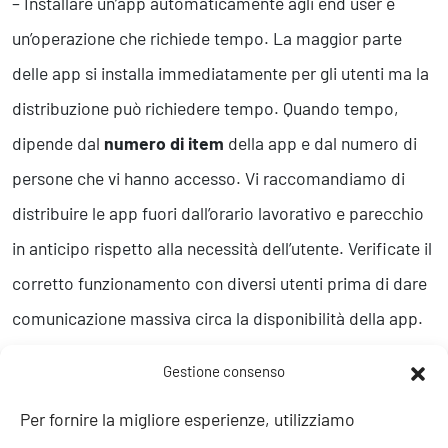
– Installare un’app automaticamente agli end user è
un’operazione che richiede tempo. La maggior parte
delle app si installa immediatamente per gli utenti ma la
distribuzione può richiedere tempo. Quando tempo,
dipende dal
numero di item
della app e dal numero di
persone che vi hanno accesso. Vi raccomandiamo di
distribuire le app fuori dall’orario lavorativo e parecchio
in anticipo rispetto alla necessità dell’utente. Verificate il
corretto funzionamento con diversi utenti prima di dare
comunicazione massiva circa la disponibilità della app.
– Effettuate un
refresh del browser
. Prima di poter
Gestione consenso
visualizzare l’app distribuita nella lista di App, l’utente
Per fornire la migliore esperienze, utilizziamo
potrebbe dover aggiornare oppure chiudere e ri-aprire il