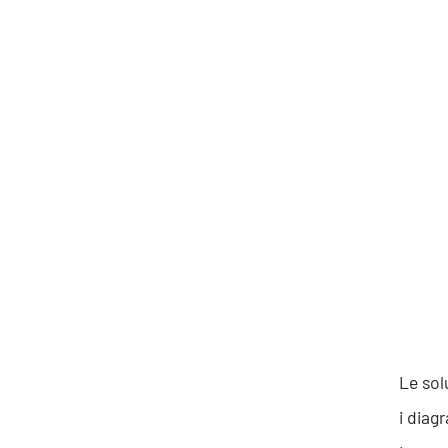
Produttività & Lavoro in Team
Remote Working & Video e Audio Conferencing
Sicurezza & Conformità
Business Intelligence, Analitiche e Intelligenza
Artificiale
Sviluppo App
Le sol
i diag