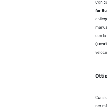
Con qu
for B
colleg
manual
con la
Quest’
veloc
Ottie
Consid
per mi