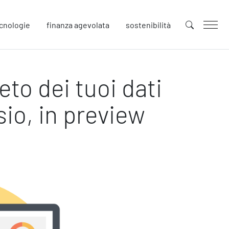
cnologie
finanza agevolata
sostenibilità
to dei tuoi dati
uture
novazione
sio, in preview
tenibilità
llaborative Design
cial Impacts
rope
afety
urezza sul Lavoro