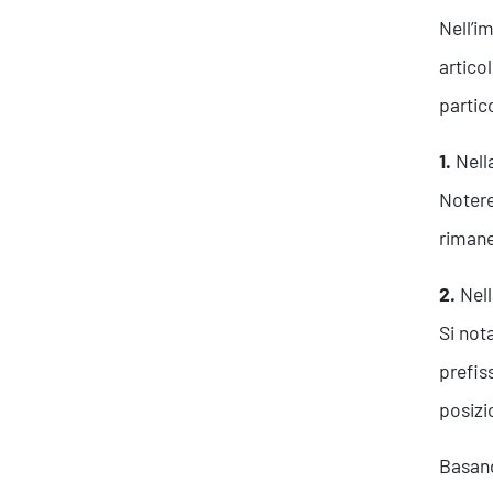
Nell’i
artico
partic
1.
Nell
Notere
rimane
2.
Nell
Si not
prefis
posizi
Basand