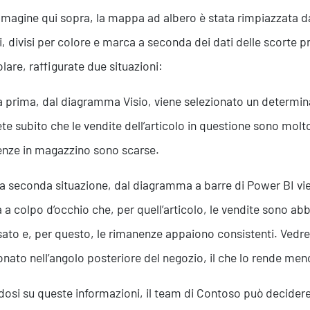
mmagine qui sopra, la mappa ad albero è stata rimpiazzata dal
li, divisi per colore e marca a seconda dei dati delle scorte 
olare, raffigurate due situazioni:
a prima, dal diagramma Visio, viene selezionato un determi
te subito che le vendite dell’articolo in questione sono molto 
nze in magazzino sono scarse.
a seconda situazione, dal diagramma a barre di Power BI vi
a a colpo d’occhio che, per quell’articolo, le vendite sono ab
sato e, per questo, le rimanenze appaiono consistenti. Vedret
onato nell’angolo posteriore del negozio, il che lo rende meno 
osi su queste informazioni, il team di Contoso può decidere o 