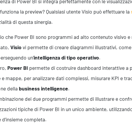
enza di Power BI si integra perfettamente con le visualizzazio
unziona la preview? Qualsiasi utente Visio può effettuare la
ialità di questa sinergia.
sio che Power BI sono programmi ad alto contenuto visivo 
lato,
Visio
vi permette di creare diagrammi illustrativi, come
 perseguendo un’
intelligenza di tipo operativo
.
tro,
Power BI
permette di costruire dashboard interattive a pa
e e mappe, per analizzare dati complessi, misurare KPI e trac
one della
business intelligence
.
binazione dei due programmi permette di illustrare e confr
izzazioni tipiche di Power BI in un unico ambiente, utilizzand
e d’insieme completa.