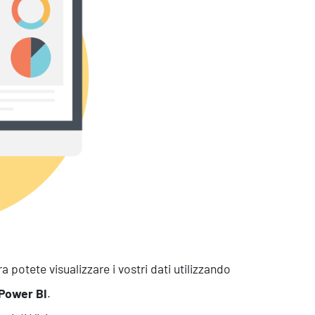
sistenza Ambientale
curezza Alimentare
ber Security
potete visualizzare i vostri dati utilizzando
Power BI
.