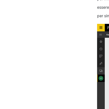
essere
per sin
About Resolve