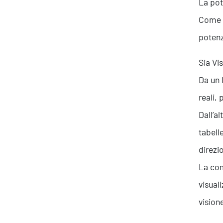
La pot
Come f
potenz
Sia Vi
Da un 
reali,
Dall’al
tabell
direzi
La com
visual
vision