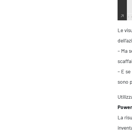
Le vis
dell’a
Ispirazioni
– Ma s
scaffa
– E se
sono po
Utiliz
Power
La ris
invent