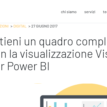
chi siamo
servizi
te
ZIONI
DIGITAL
27 GIUGNO 2017
tieni un quadro comple
Strategy
F
Change Management
In
n la visualizzazione Vi
Business Process Improvement
Sos
People & Process
Co
r Power BI
Marketing Strategico
So
Finanza Strategica
Eu
231 Gestione Rischi
Operation
S
Smart Working
Sic