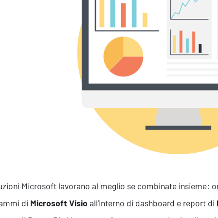
Efficientamento Aziendale
As
Project Management
Si
Finanza & Gestione Economica
Cy
Risk Management
Sistemi di Gestione
uzioni Microsoft lavorano al meglio se combinate insieme: ora 
rammi di
Microsoft Visio
all’interno di dashboard e report di