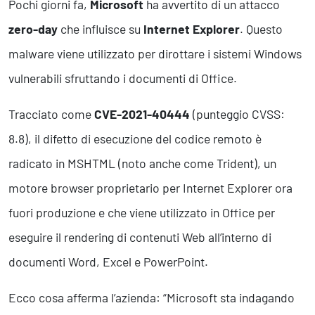
Pochi giorni fa,
Microsoft
ha avvertito di un attacco
Business Intelligence, Analitiche e Intelligenza Artificiale
Sviluppo App
zero-day
che influisce su
Internet Explorer
. Questo
malware viene utilizzato per dirottare i sistemi Windows
Operation
vulnerabili sfruttando i documenti di Office.
Smart Working
Tracciato come
CVE-2021-40444
(punteggio CVSS:
Efficientamento Aziendale
Project Management
8.8), il difetto di esecuzione del codice remoto è
Finanza & Gestione Economica
radicato in MSHTML (noto anche come Trident), un
Risk Management
Sistemi di Gestione
motore browser proprietario per Internet Explorer ora
fuori produzione e che viene utilizzato in Office per
Safety
eseguire il rendering di contenuti Web all’interno di
Sicurezza sul Lavoro
documenti Word, Excel e PowerPoint.
Assistenza Ambientale
Sicurezza Alimentare
Ecco cosa afferma l’azienda: “Microsoft sta indagando
Cyber Security