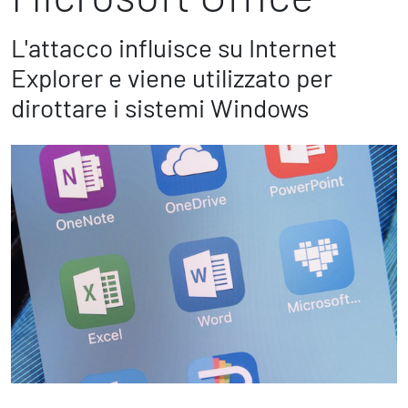
Marketing Strategico
Finanza Strategica
L'attacco influisce su Internet
231 Gestione Rischi
Explorer e viene utilizzato per
dirottare i sistemi Windows
Future
Innovazione
Sostenibilità
Collaborative Design
Social Impacts
Europe
Digital
Modern Infrastructure
Produttività & Lavoro in Team
Remote Working & Video e Audio Conferencing
Sicurezza & Conformità