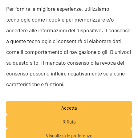
Politica della Qualità
Per fornire la migliore esperienze, utilizziamo
ISO 9001
tecnologie come i cookie per memorizzare e/o
ISO 27001
Codice etico
accedere alle informazioni del dispositivo. Il consenso
Whistleblowing
a queste tecnologie ci consentirà di elaborare dati
Segnalazione Whistleblowing
Politica per la Parità di Genere
come il comportamento di navigazione o gli ID univoci
Regolamento Abusi e Molestie
su questo sito. Il mancato consenso o la revoca del
Politica per la sicurezza delle informazioni
consenso possono influire negativamente su alcune
TEAM RESOLVE
caratteristiche e funzioni.
Lavora con noi
Accetta
Rifiuta
Visualizza le preferenze