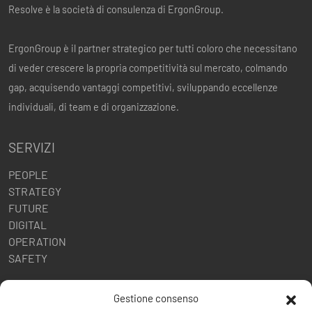
Resolve è la società di consulenza di ErgonGroup.
ErgonGroup è il partner strategico per tutti coloro che necessitano
di veder crescere la propria competitività sul mercato, colmando
gap, acquisendo vantaggi competitivi, sviluppando eccellenze
individuali, di team e di organizzazione.
SERVIZI
PEOPLE
STRATEGY
FUTURE
DIGITAL
OPERATION
SAFETY
POLITICHE AZIENDALI
Gestione consenso