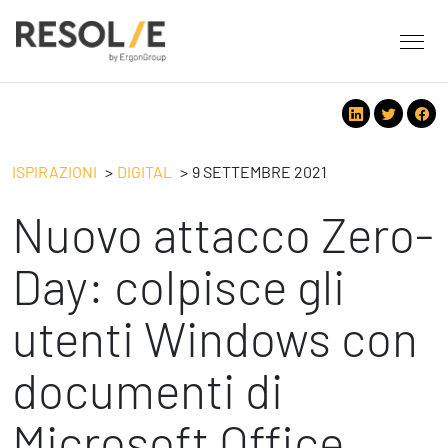
About Resolve
People
Servizi
ISPIRAZIONI
DIGITAL
9 SETTEMBRE 2021
Employee Engagement
Nuovo attacco Zero-
Tecnologie
Leadership
People
Benessere Organizzativo & Sostenibile
Strategy
Day: colpisce gli
Eventi
Performance Management
Future
utenti Windows con
Digital
Ispirazioni
Strategy
Operation
documenti di
Formazione
Change Management
Safety
Business Process Improvement
Microsoft Office
People & Process
Contatti