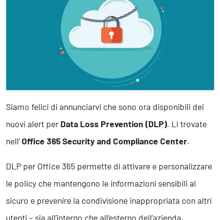
Marketing Strategico
Finanza Strategica
231 Gestione Rischi
Future
Innovazione
Sostenibilità
Collaborative Design
Siamo felici di annunciarvi che sono ora disponibili dei
Social Impacts
nuovi alert per
Data Loss Prevention (DLP)
. Li trovate
Europe
nell’
Office 365 Security and Compliance Center
.
Digital
DLP per Office 365 permette di attivare e personalizzare
Modern Infrastructure
le policy che mantengono le informazioni sensibili al
Produttività & Lavoro in Team
sicuro e prevenire la condivisione inappropriata con altri
Remote Working & Video e Audio Conferencing
Sicurezza & Conformità
utenti – sia all’interno che all’esterno dell’azienda.