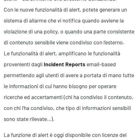
Business Intelligence, Analitiche e Intelligenza Artificiale
Con le nuove funzionalità di alert, potete generare un
Sviluppo App
sistema di allarme che vi notifica quando avviene la
violazione di una policy, o quando una parte consistente
Operation
di contenuto sensibile viene condiviso con l’esterno.
Smart Working
Efficientamento Aziendale
Le funzionalità di alert, amplificano le funzionalità
Project Management
provenienti dagli
Incident Reports
email-based
Finanza & Gestione Economica
Risk Management
permettendo agli utenti di avere a portata di mano tutte
Sistemi di Gestione
le informazioni di cui hanno bisogno per operare
ricerche ed accertamenti (chi ha condiviso il contenuto,
Safety
con chi l’ha condiviso, che tipo di informazioni sensibili
Sicurezza sul Lavoro
sono state rilevate…).
Assistenza Ambientale
Sicurezza Alimentare
La funzione di alert è oggi disponibile con licenze del
Cyber Security