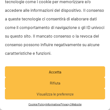
tecnologie come i cookie per memorizzare e/o
accedere alle informazioni del dispositivo. Il consenso
a queste tecnologie ci consentirà di elaborare dati
come il comportamento di navigazione o gli ID univoci
su questo sito. Il mancato consenso o la revoca del
consenso possono influire negativamente su alcune
5 GIUGNO 2026
caratteristiche e funzioni.
Digital
Pentesting: come
Accetta
funziona, quando serve e
Rifiuta
dove fa la differenza
Visualizza le preferenze
Lavora con noi
Cookie Policy
Informativa Privacy | Website