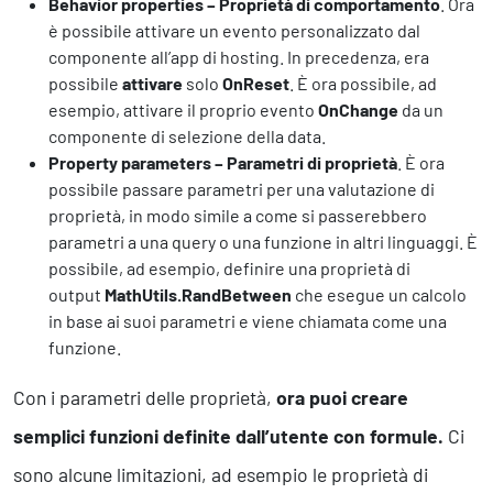
Behavior properties – Proprietà di comportamento
. Ora
Business Intelligence, Analitiche e Intelligenza Artificiale
è possibile attivare un evento personalizzato dal
Sviluppo App
componente all’app di hosting. In precedenza, era
possibile
attivare
solo
OnReset
. È ora possibile, ad
esempio, attivare il proprio evento
OnChange
da un
Operation
componente di selezione della data.
Smart Working
Property parameters – Parametri di proprietà
. È ora
Efficientamento Aziendale
possibile passare parametri per una valutazione di
Project Management
proprietà, in modo simile a come si passerebbero
Finanza & Gestione Economica
parametri a una query o una funzione in altri linguaggi. È
Risk Management
possibile, ad esempio, definire una proprietà di
Sistemi di Gestione
output
MathUtils.RandBetween
che esegue un calcolo
in base ai suoi parametri e viene chiamata come una
funzione.
Safety
Con i parametri delle proprietà,
ora puoi creare
Sicurezza sul Lavoro
Assistenza Ambientale
semplici funzioni definite dall’utente con formule.
Ci
Sicurezza Alimentare
sono alcune limitazioni, ad esempio le proprietà di
Cyber Security