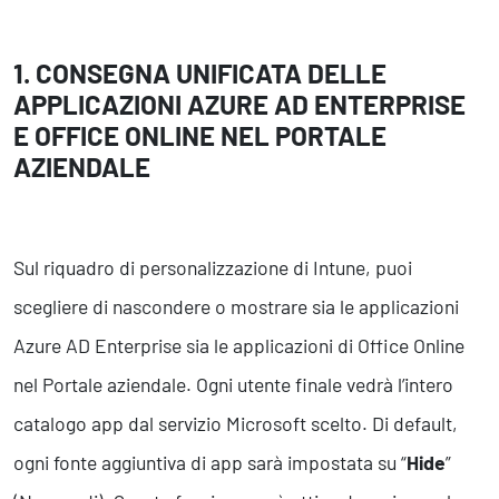
Business Intelligence, Analitiche e Intelligenza Artificiale
Sviluppo App
1. CONSEGNA UNIFICATA DELLE
APPLICAZIONI AZURE AD ENTERPRISE
Operation
E OFFICE ONLINE NEL PORTALE
Smart Working
AZIENDALE
Efficientamento Aziendale
Project Management
Finanza & Gestione Economica
Risk Management
Sul riquadro di personalizzazione di Intune, puoi
Sistemi di Gestione
scegliere di nascondere o mostrare sia le applicazioni
Azure AD Enterprise sia le applicazioni di Office Online
Safety
nel Portale aziendale. Ogni utente finale vedrà l’intero
Sicurezza sul Lavoro
catalogo app dal servizio Microsoft scelto. Di default,
Assistenza Ambientale
Sicurezza Alimentare
ogni fonte aggiuntiva di app sarà impostata su “
Hide
”
Cyber Security