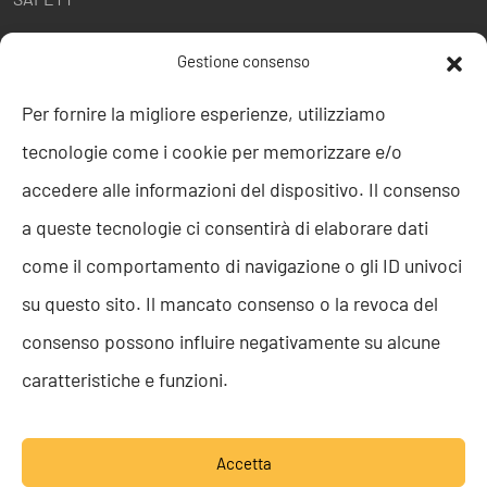
POLITICHE AZIENDALI
Gestione consenso
Politica della Qualità
Per fornire la migliore esperienze, utilizziamo
ISO 9001
tecnologie come i cookie per memorizzare e/o
ISO 27001
Codice etico
accedere alle informazioni del dispositivo. Il consenso
Whistleblowing
a queste tecnologie ci consentirà di elaborare dati
Segnalazione Whistleblowing
Politica per la Parità di Genere
come il comportamento di navigazione o gli ID univoci
Regolamento Abusi e Molestie
su questo sito. Il mancato consenso o la revoca del
Politica per la sicurezza delle informazioni
consenso possono influire negativamente su alcune
TEAM RESOLVE
caratteristiche e funzioni.
Lavora con noi
Accetta