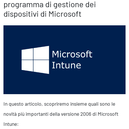
Marketing Strategico
programma di gestione dei
Finanza Strategica
dispositivi di Microsoft
231 Gestione Rischi
Future
Innovazione
Sostenibilità
Collaborative Design
Social Impacts
Europe
Digital
In questo articolo, scopriremo insieme quali sono le
Modern Infrastructure
Produttività & Lavoro in Team
novità più importanti della versione 2006 di Microsoft
Remote Working & Video e Audio Conferencing
Intune:
Sicurezza & Conformità