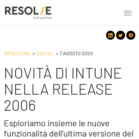
About Resolve
People
Servizi
ISPIRAZIONI
DIGITAL
7 AGOSTO 2020
Employee Engagement
NOVITÀ DI INTUNE
Tecnologie
Leadership
People
Benessere Organizzativo & Sostenibile
Strategy
NELLA RELEASE
Eventi
Performance Management
Future
2006
Digital
Ispirazioni
Strategy
Operation
Formazione
Change Management
Safety
Esploriamo insieme le nuove
Business Process Improvement
funzionalità dell'ultima versione del
People & Process
Contatti