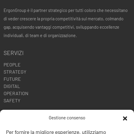
ErgonGroup è il partner strategico per tutti coloro che necessitano
di veder crescere la propria competitività sul mercato, colmando
gap, acquisendo vantaggi competitivi, sviluppando eccellenze
individuali, di team e di organizzazione.
SERVIZI
PEOPLE
STRATEGY
FUTURE
DIGITAL
OPERATION
SAFETY
POLITICHE AZIENDALI
Gestione consenso
Politica della Qualità
Per fornire la migliore esperienze, utilizziamo