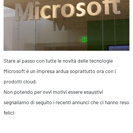
Marketing Strategico
Finanza Strategica
231 Gestione Rischi
Future
Innovazione
Sostenibilità
Stare al passo con tutte le novità delle tecnologie
Collaborative Design
Social Impacts
Microsoft è un impresa ardua soprattutto ora con i
Europe
prodotti cloud.
Non potendo per ovvi motivi essere esaustivi
Digital
segnaliamo di seguito i recenti annunci che ci hanno reso
Modern Infrastructure
felici:
Produttività & Lavoro in Team
Remote Working & Video e Audio Conferencing
Sicurezza & Conformità