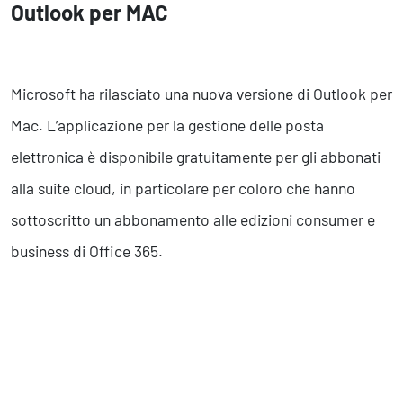
Business Intelligence, Analitiche e Intelligenza Artificiale
Outlook per MAC
Sviluppo App
Operation
Microsoft ha rilasciato una nuova versione di Outlook per
Mac. L’applicazione per la gestione delle posta
Smart Working
Efficientamento Aziendale
elettronica è disponibile gratuitamente per gli abbonati
Project Management
alla suite cloud, in particolare per coloro che hanno
Finanza & Gestione Economica
Risk Management
sottoscritto un abbonamento alle edizioni consumer e
Sistemi di Gestione
business di Office 365.
Safety
Sicurezza sul Lavoro
Assistenza Ambientale
Sicurezza Alimentare
Cyber Security