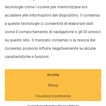
ISO 9001
tecnologie come i cookie per memorizzare e/o
ISO 27001
Codice etico
accedere alle informazioni del dispositivo. Il consenso
Whistleblowing
a queste tecnologie ci consentirà di elaborare dati
Segnalazione Whistleblowing
Politica per la Parità di Genere
come il comportamento di navigazione o gli ID univoci
Regolamento Abusi e Molestie
su questo sito. Il mancato consenso o la revoca del
Politica per la sicurezza delle informazioni
consenso possono influire negativamente su alcune
TEAM RESOLVE
caratteristiche e funzioni.
Lavora con noi
Accetta
Rifiuta
Visualizza le preferenze
© RESOLVE SRL SB 2026 - P.IVA 05652160283 -
Lavora con noi
Privacy Policy
-
Credits
Cookie Policy
Informativa Privacy | Website