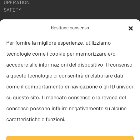
OPERATION
SAFETY
POLITICHE AZIENDALI
Gestione consenso
Politica della Qualità
Per fornire la migliore esperienze, utilizziamo
ISO 9001
tecnologie come i cookie per memorizzare e/o
ISO 27001
Codice etico
accedere alle informazioni del dispositivo. Il consenso
Whistleblowing
a queste tecnologie ci consentirà di elaborare dati
Segnalazione Whistleblowing
Politica per la Parità di Genere
come il comportamento di navigazione o gli ID univoci
Regolamento Abusi e Molestie
su questo sito. Il mancato consenso o la revoca del
Politica per la sicurezza delle informazioni
consenso possono influire negativamente su alcune
TEAM RESOLVE
caratteristiche e funzioni.
Lavora con noi