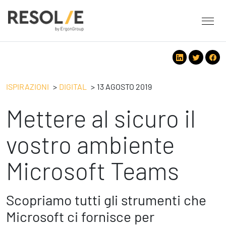
About Resolve
People
Servizi
ISPIRAZIONI
DIGITAL
13 AGOSTO 2019
Employee Engagement
Mettere al sicuro il
Tecnologie
Leadership
People
Benessere Organizzativo & Sostenibile
Strategy
vostro ambiente
Eventi
Performance Management
Future
Microsoft Teams
Digital
Ispirazioni
Strategy
Operation
Formazione
Change Management
Safety
Scopriamo tutti gli strumenti che
Business Process Improvement
Microsoft ci fornisce per
People & Process
Contatti