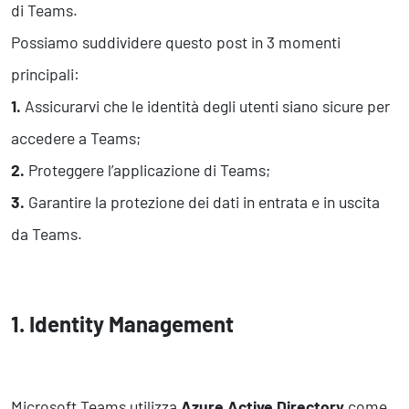
Business Intelligence, Analitiche e Intelligenza Artificiale
di Teams.
Sviluppo App
Possiamo suddividere questo post in 3 momenti
principali:
Operation
1.
Assicurarvi che le identità degli utenti siano sicure per
Smart Working
accedere a Teams;
Efficientamento Aziendale
2.
Proteggere l’applicazione di Teams;
Project Management
Finanza & Gestione Economica
3.
Garantire la protezione dei dati in entrata e in uscita
Risk Management
da Teams.
Sistemi di Gestione
Safety
1. Identity Management
Sicurezza sul Lavoro
Assistenza Ambientale
Sicurezza Alimentare
Cyber Security
Microsoft Teams utilizza
Azure Active Directory
come