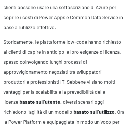
Business Intelligence, Analitiche e Intelligenza Artificiale
clienti possono usare una sottoscrizione di Azure per
Sviluppo App
coprire i costi di Power Apps e Common Data Service in
base all’utilizzo effettivo.
Operation
Smart Working
Storicamente, le piattaforme low-code hanno richiesto
Efficientamento Aziendale
ai clienti di capire in anticipo le loro esigenze di licenza,
Project Management
Finanza & Gestione Economica
spesso coinvolgendo lunghi processi di
Risk Management
approvvigionamento negoziati tra sviluppatori,
Sistemi di Gestione
produttori e professionisti IT. Sebbene vi siano molti
vantaggi per la scalabilità e la prevedibilità delle
Safety
licenze
basate sull’utente,
diversi scenari oggi
Sicurezza sul Lavoro
Assistenza Ambientale
richiedono l’agilità di un modello
basato sull’utilizzo.
Ora
Sicurezza Alimentare
la Power Platform è equipaggiata in modo univoco per
Cyber Security