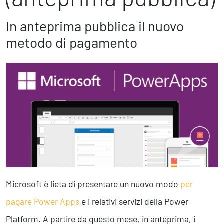
Marketing Strategico
Finanza Strategica
In anteprima pubblica il nuovo
231 Gestione Rischi
metodo di pagamento
Future
Innovazione
Sostenibilità
Collaborative Design
Social Impacts
Europe
Digital
Modern Infrastructure
Microsoft è lieta di presentare un nuovo modo
per
Produttività & Lavoro in Team
pagare Power Apps
e i relativi servizi della Power
Remote Working & Video e Audio Conferencing
Sicurezza & Conformità
Platform. A partire da questo mese, in anteprima, i