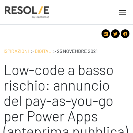
About Resolve
People
Servizi
ISPIRAZIONI
DIGITAL
25 NOVEMBRE 2021
Employee Engagement
Low-code a basso
Tecnologie
Leadership
People
Benessere Organizzativo & Sostenibile
Strategy
rischio: annuncio
Eventi
Performance Management
Future
del pay-as-you-go
Digital
Ispirazioni
Strategy
Operation
per Power Apps
Formazione
Change Management
Safety
Business Process Improvement
(anteprima pubblica)
People & Process
Contatti