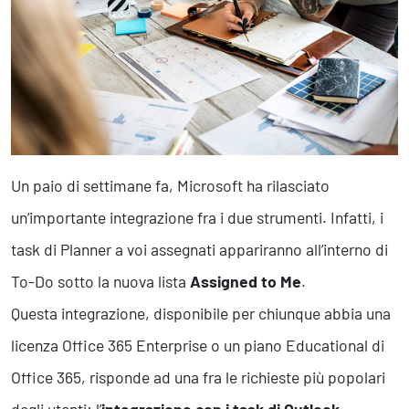
Marketing Strategico
Finanza Strategica
231 Gestione Rischi
Future
Innovazione
Sostenibilità
Un paio di settimane fa, Microsoft ha rilasciato
Collaborative Design
Social Impacts
un’importante integrazione fra i due strumenti. Infatti, i
Europe
task di Planner a voi assegnati appariranno all’interno di
To-Do sotto la nuova lista
Assigned to Me
.
Digital
Questa integrazione, disponibile per chiunque abbia una
Modern Infrastructure
licenza Office 365 Enterprise o un piano Educational di
Produttività & Lavoro in Team
Remote Working & Video e Audio Conferencing
Office 365, risponde ad una fra le richieste più popolari
Sicurezza & Conformità