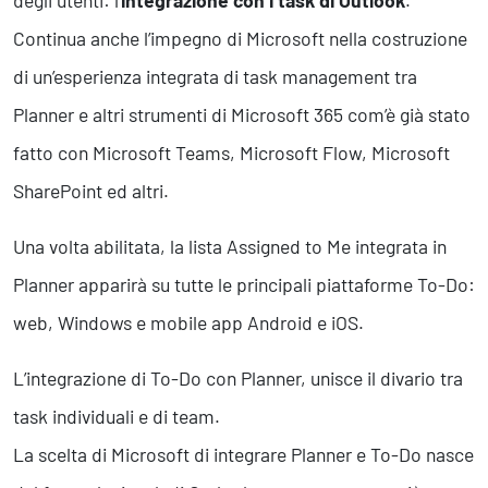
degli utenti: l’
integrazione con i task di Outlook
.
Business Intelligence, Analitiche e Intelligenza Artificiale
Sviluppo App
Continua anche l’impegno di Microsoft nella costruzione
di un’esperienza integrata di task management tra
Operation
Planner e altri strumenti di Microsoft 365 com’è già stato
Smart Working
fatto con Microsoft Teams, Microsoft Flow, Microsoft
Efficientamento Aziendale
SharePoint ed altri.
Project Management
Finanza & Gestione Economica
Una volta abilitata, la lista Assigned to Me integrata in
Risk Management
Sistemi di Gestione
Planner apparirà su tutte le principali piattaforme To-Do:
web, Windows e mobile app Android e iOS.
Safety
L’integrazione di To-Do con Planner, unisce il divario tra
Sicurezza sul Lavoro
task individuali e di team.
Assistenza Ambientale
Sicurezza Alimentare
La scelta di Microsoft di integrare Planner e To-Do nasce
Cyber Security