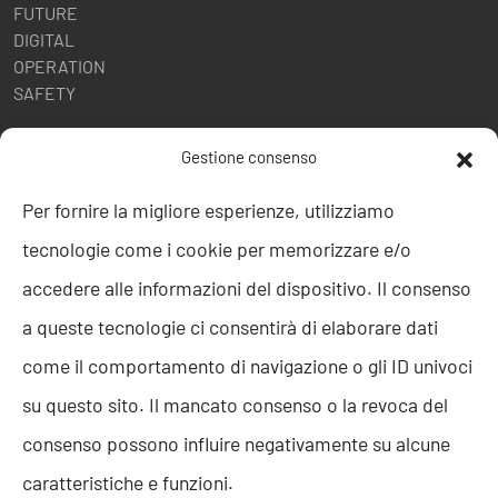
FUTURE
DIGITAL
OPERATION
SAFETY
POLITICHE AZIENDALI
Gestione consenso
Politica della Qualità
Per fornire la migliore esperienze, utilizziamo
ISO 9001
tecnologie come i cookie per memorizzare e/o
ISO 27001
Codice etico
accedere alle informazioni del dispositivo. Il consenso
Whistleblowing
a queste tecnologie ci consentirà di elaborare dati
Segnalazione Whistleblowing
Politica per la Parità di Genere
come il comportamento di navigazione o gli ID univoci
Regolamento Abusi e Molestie
su questo sito. Il mancato consenso o la revoca del
Politica per la sicurezza delle informazioni
consenso possono influire negativamente su alcune
TEAM RESOLVE
caratteristiche e funzioni.