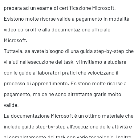
Business Intelligence, Analitiche e Intelligenza Artificiale
prepara ad un esame di certificazione Microsoft.
Sviluppo App
Esistono molte risorse valide a pagamento in modalità
video corsi oltre alla documentazione ufficiale
Operation
Microsoft.
Smart Working
Efficientamento Aziendale
Tuttavia, se avete bisogno di una guida step-by-step che
Project Management
vi aiuti nell’esecuzione dei task, vi invitiamo a studiare
Finanza & Gestione Economica
Risk Management
con le guide ai laboratori pratici che velocizzano il
Sistemi di Gestione
processo di apprendimento. Esistono molte risorse a
pagamento, ma ce ne sono altrettante gratis molto
Safety
valide.
Sicurezza sul Lavoro
La documentazione Microsoft è un ottimo materiale che
Assistenza Ambientale
include guide step-by-step all’esecuzione delle attività e
Sicurezza Alimentare
Cyber Security
al completamento dei task con varie tecnologie. Inoltre,