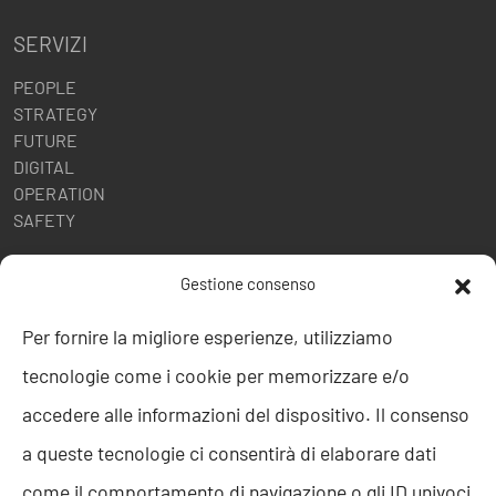
SERVIZI
PEOPLE
STRATEGY
FUTURE
DIGITAL
OPERATION
SAFETY
POLITICHE AZIENDALI
Gestione consenso
Politica della Qualità
Per fornire la migliore esperienze, utilizziamo
ISO 9001
tecnologie come i cookie per memorizzare e/o
ISO 27001
Codice etico
accedere alle informazioni del dispositivo. Il consenso
Whistleblowing
a queste tecnologie ci consentirà di elaborare dati
Segnalazione Whistleblowing
Politica per la Parità di Genere
come il comportamento di navigazione o gli ID univoci