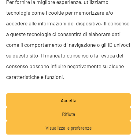
Per fornire la migliore esperienze, utilizziamo
ISO 9001
tecnologie come i cookie per memorizzare e/o
ISO 27001
Codice etico
accedere alle informazioni del dispositivo. Il consenso
Whistleblowing
a queste tecnologie ci consentirà di elaborare dati
Segnalazione Whistleblowing
Politica per la Parità di Genere
come il comportamento di navigazione o gli ID univoci
Regolamento Abusi e Molestie
su questo sito. Il mancato consenso o la revoca del
Politica per la sicurezza delle informazioni
consenso possono influire negativamente su alcune
TEAM RESOLVE
caratteristiche e funzioni.
Lavora con noi
Accetta
Rifiuta
Visualizza le preferenze
© RESOLVE SRL SB 2026 - P.IVA 05652160283 -
Lavora con noi