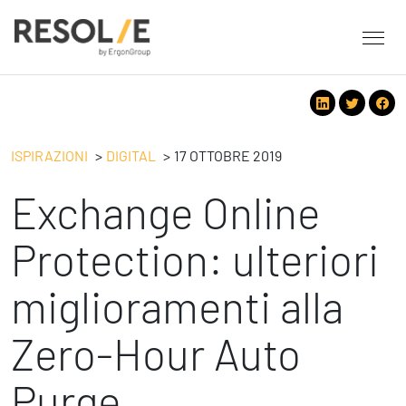
About Resolve
People
Servizi
ISPIRAZIONI
DIGITAL
17 OTTOBRE 2019
Employee Engagement
Exchange Online
Tecnologie
Leadership
People
Benessere Organizzativo & Sostenibile
Strategy
Protection: ulteriori
Eventi
Performance Management
Future
miglioramenti alla
Digital
Ispirazioni
Strategy
Operation
Zero-Hour Auto
Formazione
Change Management
Safety
Business Process Improvement
Purge
People & Process
Contatti