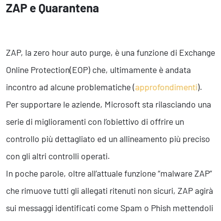
Business Intelligence, Analitiche e Intelligenza Artificiale
ZAP e Quarantena
Sviluppo App
Operation
ZAP, la zero hour auto purge, è una funzione di Exchange
Smart Working
Online Protection(EOP) che, ultimamente è andata
Efficientamento Aziendale
incontro ad alcune problematiche (
approfondimenti
).
Project Management
Finanza & Gestione Economica
Per supportare le aziende, Microsoft sta rilasciando una
Risk Management
serie di miglioramenti con l’obiettivo di offrire un
Sistemi di Gestione
controllo più dettagliato ed un allineamento più preciso
con gli altri controlli operati.
Safety
In poche parole, oltre all’attuale funzione “malware ZAP”
Sicurezza sul Lavoro
che rimuove tutti gli allegati ritenuti non sicuri, ZAP agirà
Assistenza Ambientale
Sicurezza Alimentare
sui messaggi identificati come Spam o Phish mettendoli
Cyber Security