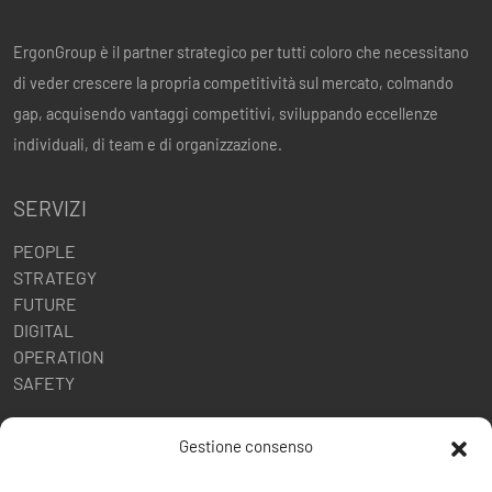
ErgonGroup è il partner strategico per tutti coloro che necessitano
di veder crescere la propria competitività sul mercato, colmando
gap, acquisendo vantaggi competitivi, sviluppando eccellenze
individuali, di team e di organizzazione.
SERVIZI
PEOPLE
STRATEGY
FUTURE
DIGITAL
OPERATION
SAFETY
POLITICHE AZIENDALI
Gestione consenso
Politica della Qualità