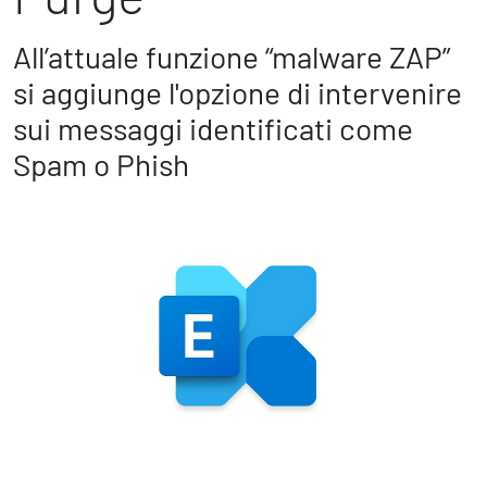
Marketing Strategico
Finanza Strategica
All’attuale funzione “malware ZAP”
231 Gestione Rischi
si aggiunge l'opzione di intervenire
sui messaggi identificati come
Future
Spam o Phish
Innovazione
Sostenibilità
Collaborative Design
Social Impacts
Europe
Digital
Modern Infrastructure
Produttività & Lavoro in Team
Remote Working & Video e Audio Conferencing
Sicurezza & Conformità