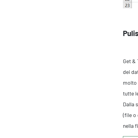
Pulis
Get & 
dei da
molto 
tutte l
Dalla
(file 
nella 