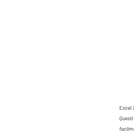
Produttività & Lavoro in Team
Remote Working & Video e Audio Conferencing
Sicurezza & Conformità
Business Intelligence, Analitiche e Intelligenza
Artificiale
Sviluppo App
Excel 
Questi
facilm