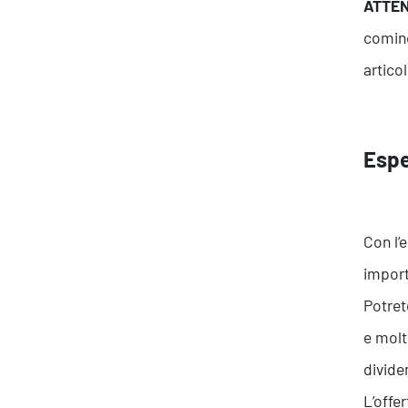
ATTE
cominc
artico
Espe
Con l’
import
Potret
e molt
divide
L’offe