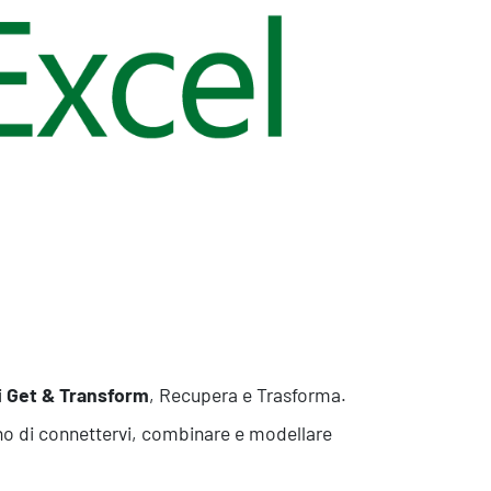
sistenza Ambientale
curezza Alimentare
ber Security
i
Get & Transform
, Recupera e Trasforma.
ono di connettervi, combinare e modellare