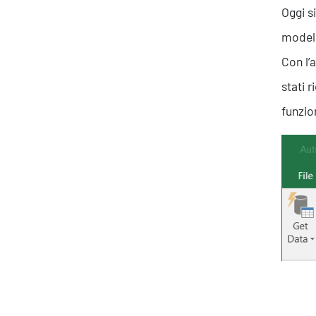
Oggi s
modell
Con l’
stati 
funzio