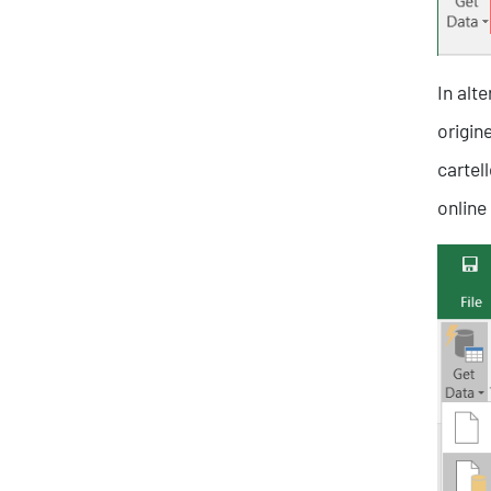
In alt
origin
Ispirazioni
cartel
online