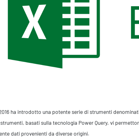
Efficientamento Aziendale
As
Project Management
Si
Finanza & Gestione Economica
Cy
Risk Management
Sistemi di Gestione
2016 ha introdotto una potente serie di strumenti denominat
 strumenti, basati sulla tecnologia Power Query, vi permett
ente dati provenienti da diverse origini.