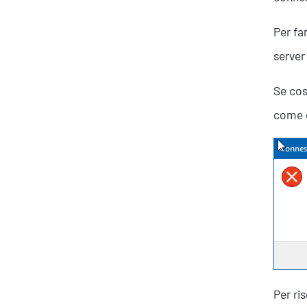
Per fa
server 
Se cos
come 
Per ri