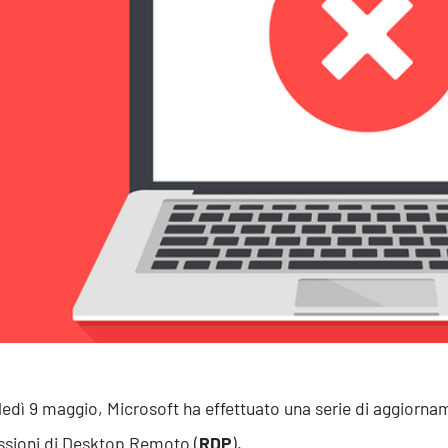
Efficientamento Aziendale
As
Project Management
Si
Finanza & Gestione Economica
Cy
Risk Management
Sistemi di Gestione
edì 9 maggio, Microsoft ha effettuato una serie di aggiornam
sioni di Desktop Remoto (
RDP
).