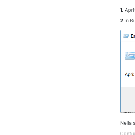
1.
Apri
2
In Ru
Nella 
Config