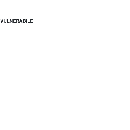
e
VULNERABILE
.