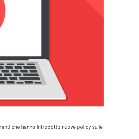
sistenza Ambientale
curezza Alimentare
ber Security
enti che hanno introdotto nuove policy sulle