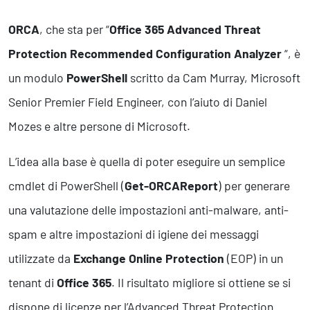
Business Intelligence, Analitiche e Intelligenza Artificiale
Sviluppo App
ORCA
, che sta per “
Office 365 Advanced Threat
Protection Recommended Configuration Analyzer
“, è
Operation
un modulo
PowerShell
scritto da Cam Murray, Microsoft
Smart Working
Senior Premier Field Engineer, con l’aiuto di Daniel
Efficientamento Aziendale
Mozes e altre persone di Microsoft.
Project Management
Finanza & Gestione Economica
L’idea alla base è quella di poter eseguire un semplice
Risk Management
Sistemi di Gestione
cmdlet di PowerShell (
Get-ORCAReport
) per generare
una valutazione delle impostazioni anti-malware, anti-
Safety
spam e altre impostazioni di igiene dei messaggi
Sicurezza sul Lavoro
utilizzate da
Exchange Online Protection
(EOP) in un
Assistenza Ambientale
tenant di
Office 365
. Il risultato migliore si ottiene se si
Sicurezza Alimentare
Cyber Security
dispone di licenze per l’Advanced Threat Protection