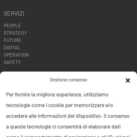
SERVIZI
PEOPLE
STRATEGY
FUTURE
DIGITAL
OPERATION
SAFETY
POLITICHE AZIENDALI
Gestione consenso
Politica della Qualità
Per fornire la migliore esperienze, utilizziamo
ISO 9001
tecnologie come i cookie per memorizzare e/o
ISO 27001
Codice etico
accedere alle informazioni del dispositivo. Il consenso
Whistleblowing
a queste tecnologie ci consentirà di elaborare dati
Segnalazione Whistleblowing
Politica per la Parità di Genere