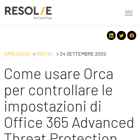
About Resolve
People
Servizi
ISPIRAZIONI
DIGITAL
24 SETTEMBRE 2020
Employee Engagement
Come usare Orca
Tecnologie
Leadership
People
Benessere Organizzativo & Sostenibile
Strategy
per controllare le
Eventi
Performance Management
Future
impostazioni di
Digital
Ispirazioni
Strategy
Operation
Office 365 Advanced
Formazione
Change Management
Safety
Business Process Improvement
Threat Protection
People & Process
Contatti