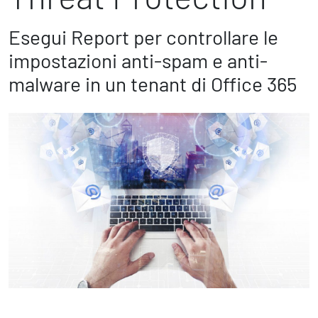
Marketing Strategico
Finanza Strategica
Esegui Report per controllare le
231 Gestione Rischi
impostazioni anti-spam e anti-
malware in un tenant di Office 365
Future
Innovazione
Sostenibilità
Collaborative Design
Social Impacts
Europe
Digital
Modern Infrastructure
Produttività & Lavoro in Team
Remote Working & Video e Audio Conferencing
Sicurezza & Conformità