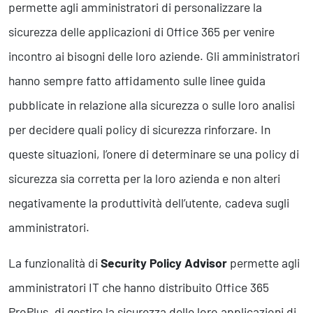
Business Intelligence, Analitiche e Intelligenza Artificiale
permette agli amministratori di personalizzare la
Sviluppo App
sicurezza delle applicazioni di Office 365 per venire
incontro ai bisogni delle loro aziende. Gli amministratori
Operation
hanno sempre fatto affidamento sulle linee guida
Smart Working
pubblicate in relazione alla sicurezza o sulle loro analisi
Efficientamento Aziendale
per decidere quali policy di sicurezza rinforzare. In
Project Management
Finanza & Gestione Economica
queste situazioni, l’onere di determinare se una policy di
Risk Management
sicurezza sia corretta per la loro azienda e non alteri
Sistemi di Gestione
negativamente la produttività dell’utente, cadeva sugli
amministratori.
Safety
Sicurezza sul Lavoro
La funzionalità di
Security Policy Advisor
permette agli
Assistenza Ambientale
amministratori IT che hanno distribuito Office 365
Sicurezza Alimentare
Cyber Security
ProPlus, di gestire la sicurezza delle loro applicazioni di