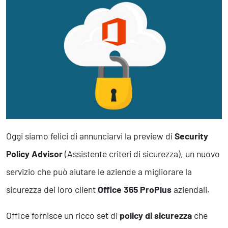
Marketing Strategico
Finanza Strategica
231 Gestione Rischi
Future
Innovazione
Sostenibilità
Collaborative Design
Social Impacts
Europe
Oggi siamo felici di annunciarvi la preview di
Security
Policy Advisor
(Assistente criteri di sicurezza), un nuovo
Digital
servizio che può aiutare le aziende a migliorare la
Modern Infrastructure
sicurezza dei loro client
Office 365 ProPlus
aziendali.
Produttività & Lavoro in Team
Remote Working & Video e Audio Conferencing
Office fornisce un ricco set di
policy di sicurezza
che
Sicurezza & Conformità