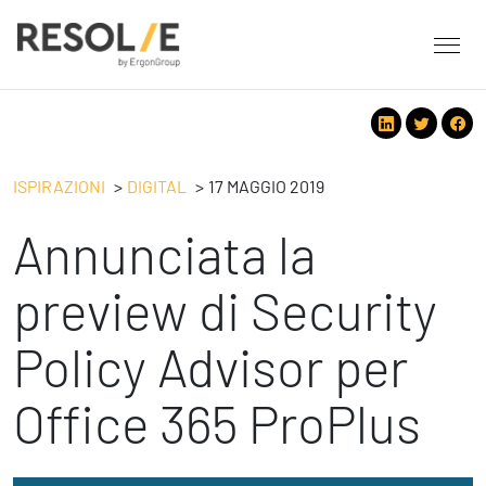
About Resolve
People
Servizi
ISPIRAZIONI
DIGITAL
17 MAGGIO 2019
Employee Engagement
Annunciata la
Tecnologie
Leadership
People
Benessere Organizzativo & Sostenibile
Strategy
preview di Security
Eventi
Performance Management
Future
Policy Advisor per
Digital
Ispirazioni
Strategy
Operation
Office 365 ProPlus
Formazione
Change Management
Safety
Business Process Improvement
People & Process
Contatti