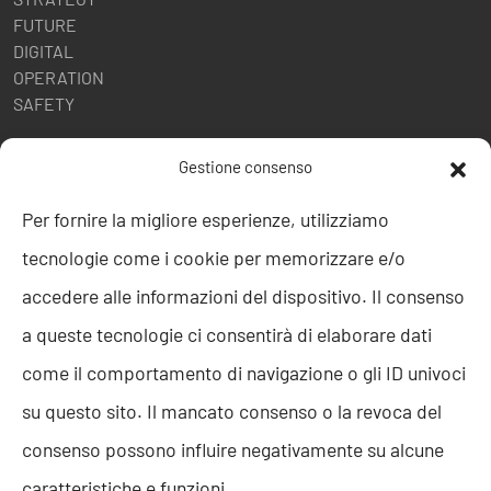
FUTURE
DIGITAL
OPERATION
SAFETY
POLITICHE AZIENDALI
Gestione consenso
Politica della Qualità
Per fornire la migliore esperienze, utilizziamo
ISO 9001
tecnologie come i cookie per memorizzare e/o
ISO 27001
Codice etico
accedere alle informazioni del dispositivo. Il consenso
Whistleblowing
a queste tecnologie ci consentirà di elaborare dati
Segnalazione Whistleblowing
Politica per la Parità di Genere
come il comportamento di navigazione o gli ID univoci
Regolamento Abusi e Molestie
su questo sito. Il mancato consenso o la revoca del
Politica per la sicurezza delle informazioni
consenso possono influire negativamente su alcune
TEAM RESOLVE
caratteristiche e funzioni.