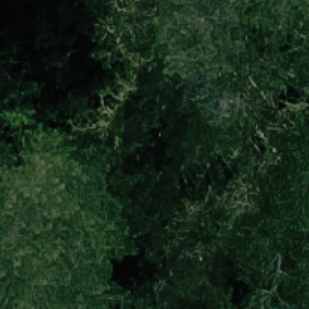
Business Intelligence, Analitiche e Intelligenza Artificiale
Sviluppo App
Operation
Smart Working
Efficientamento Aziendale
Project Management
Finanza & Gestione Economica
Risk Management
Sistemi di Gestione
Safety
Sicurezza sul Lavoro
Assistenza Ambientale
Sicurezza Alimentare
Cyber Security