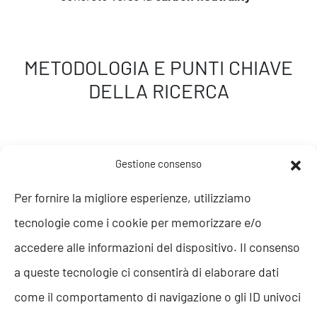
METODOLOGIA E PUNTI CHIAVE
DELLA RICERCA
Gestione consenso
01. Definizione Carbon
Per fornire la migliore esperienze, utilizziamo
Footprint
tecnologie come i cookie per memorizzare e/o
accedere alle informazioni del dispositivo. Il consenso
Che cos’è
la
carbon footprint
e
quali
a queste tecnologie ci consentirà di elaborare dati
ambiti tiene in considerazione
come il comportamento di navigazione o gli ID univoci
Capire cosa si intende per
carbon footprint
è il primo