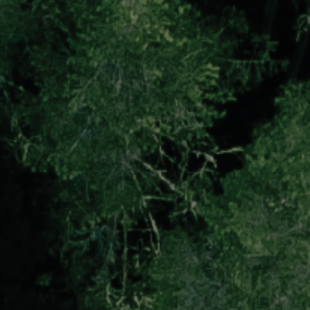
Marketing Strategico
Finanza Strategica
231 Gestione Rischi
Future
Innovazione
Sostenibilità
Collaborative Design
Social Impacts
Europe
Digital
Modern Infrastructure
Produttività & Lavoro in Team
Remote Working & Video e Audio Conferencing
Sicurezza & Conformità