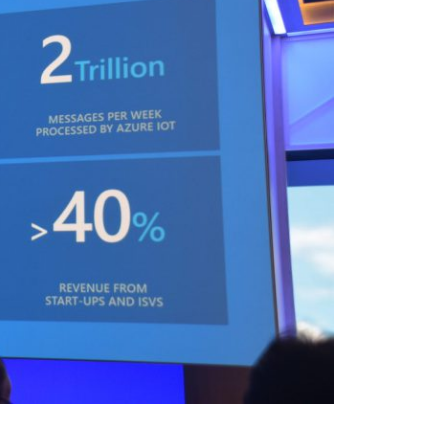
sistenza Ambientale
curezza Alimentare
ber Security