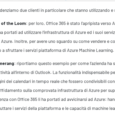
idenziamo due clienti in particolare che stanno utilizzando e s
t of the Loom
: per loro, Office 365 è stato l’apripista verso
ha portati ad utilizzare l’infrastruttura di Azure ed i suoi ser
Formazione
u Azure. Inoltre, per avere uno sguardo su come vendere e con
to a sfruttare i servizi piattaforma di Azure Machine Learning.
merang
: riportiamo questo esempio per come l’azienda ha sf
tività all’interno di Outlook. La funzionalità indispensabile
ni dei calendari in tempo reale che fossero condivisibili con
affidamento sulla comprovata infrastruttura di Azure per sup
enza con Office 365 li ha portati ad avvicinarsi ad Azure: ha
ruttare i servizi della piattaforma e le capacità di machine lea