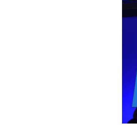
Produttività & Lavoro in Team
Remote Working & Video e Audio Conferencing
Sicurezza & Conformità
Business Intelligence, Analitiche e Intelligenza
Artificiale
Sviluppo App