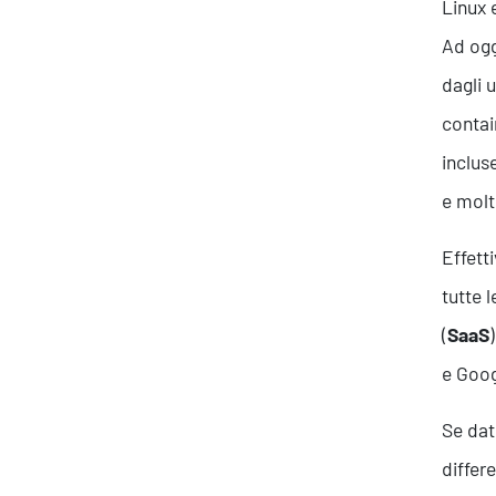
Linux 
Ad ogg
dagli 
contai
inclus
e molt
Effett
tutte 
(
SaaS
e Goog
Se dat
differe