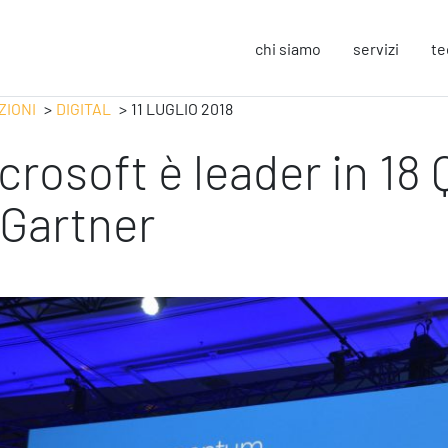
chi siamo
servizi
te
ZIONI
DIGITAL
11 LUGLIO 2018
crosoft è leader in 18
Strategy
F
Change Management
In
 Gartner
Business Process Improvement
Sos
People & Process
Co
Marketing Strategico
So
Finanza Strategica
Eu
231 Gestione Rischi
Operation
S
Smart Working
Sic