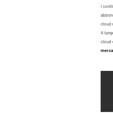
I cont
abbond
cloud 
A lung
cloud 
mercat