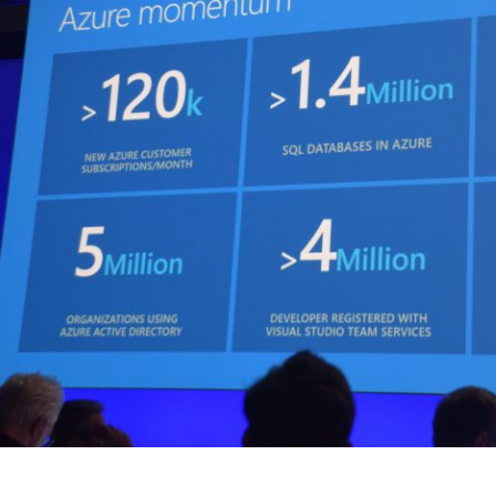
Efficientamento Aziendale
As
Project Management
Si
Finanza & Gestione Economica
Cy
Risk Management
Sistemi di Gestione