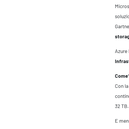
Micros
soluzio
Gartne
stora
Azure 
Infras
Come
Con la
contin
32 TB.
E ment