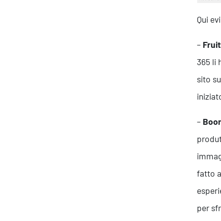
Qui ev
–
Frui
365 li 
Ispirazioni
sito s
inizia
–
Boo
produt
immagi
fatto 
esperi
per sf