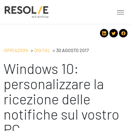
About Resolve
People
Servizi
ISPIRAZIONI
DIGITAL
30 AGOSTO 2017
Employee Engagement
Windows 10:
Tecnologie
Leadership
People
Benessere Organizzativo & Sostenibile
Strategy
personalizzare la
Eventi
Performance Management
Future
ricezione delle
Digital
Ispirazioni
Strategy
Operation
notifiche sul vostro
Formazione
Change Management
Safety
Business Process Improvement
PC
People & Process
Contatti