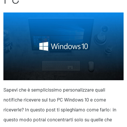
Marketing Strategico
Finanza Strategica
231 Gestione Rischi
Future
Innovazione
Sostenibilità
Collaborative Design
Social Impacts
Europe
Sapevi che è semplicissimo personalizzare quali
Digital
notifiche ricevere sul tuo PC Windows 10 e come
Modern Infrastructure
Produttività & Lavoro in Team
riceverle? In questo post ti spieghiamo come farlo: in
Remote Working & Video e Audio Conferencing
questo modo potrai concentrarti solo su quelle che
Sicurezza & Conformità