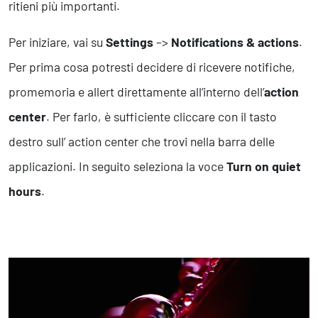
ritieni più importanti.
Business Intelligence, Analitiche e Intelligenza Artificiale
Sviluppo App
Per iniziare, vai su
Settings
–>
Notifications & actions‌
.
Per prima cosa potresti decidere di ricevere notifiche,
Operation
promemoria e allert direttamente all’interno dell’
action
Smart Working
Efficientamento Aziendale
center
. Per farlo, è sufficiente cliccare con il tasto
Project Management
destro sull’ action center che trovi nella barra delle
Finanza & Gestione Economica
applicazioni. In seguito seleziona la voce
Turn on quiet
Risk Management
Sistemi di Gestione
hours
.
Safety
Sicurezza sul Lavoro
Assistenza Ambientale
Sicurezza Alimentare
Cyber Security