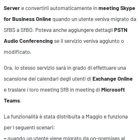
Business Intelligence, Analitiche e Intelligenza Artificiale
Server
e convertirli automaticamente in
meeting Skype
Sviluppo App
for Business Online
quando un utente veniva migrato da
SfBS a SfBO. Poteva anche aggiungere dettagli
PSTN
Operation
Audio Conferencing
se il servizio veniva aggiunto o
Smart Working
Efficientamento Aziendale
modificato.
Project Management
Finanza & Gestione Economica
Ora, lo stesso servizio sarà in grado di effettuare una
Risk Management
scansione dei calendari degli utenti di
Exchange Online
Sistemi di Gestione
e traslare i loro meeting SfB in meeting di
Microsoft
Teams
.
Safety
Sicurezza sul Lavoro
La funzionalità è stata distribuita a Maggio e funziona
Assistenza Ambientale
per i seguenti scenari:
Sicurezza Alimentare
Cyber Security
–
quando un utente viene migrato da on-premises al