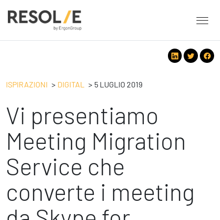
About Resolve
People
Servizi
ISPIRAZIONI
DIGITAL
5 LUGLIO 2019
Employee Engagement
Vi presentiamo
Tecnologie
Leadership
People
Benessere Organizzativo & Sostenibile
Strategy
Meeting Migration
Eventi
Performance Management
Future
Service che
Digital
Ispirazioni
Strategy
Operation
converte i meeting
Formazione
Change Management
Safety
Business Process Improvement
da Skype for
People & Process
Contatti