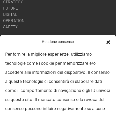
STRATEGY
FUTURE
DIGITAL
OPERATION
SAFETY
POLITICHE AZIENDALI
Gestione consenso
Politica della Qualità
Per fornire la migliore esperienze, utilizziamo
ISO 9001
tecnologie come i cookie per memorizzare e/o
ISO 27001
Codice etico
accedere alle informazioni del dispositivo. Il consenso
Whistleblowing
a queste tecnologie ci consentirà di elaborare dati
Segnalazione Whistleblowing
Politica per la Parità di Genere
come il comportamento di navigazione o gli ID univoci
Regolamento Abusi e Molestie
su questo sito. Il mancato consenso o la revoca del
Politica per la sicurezza delle informazioni
consenso possono influire negativamente su alcune
TEAM RESOLVE