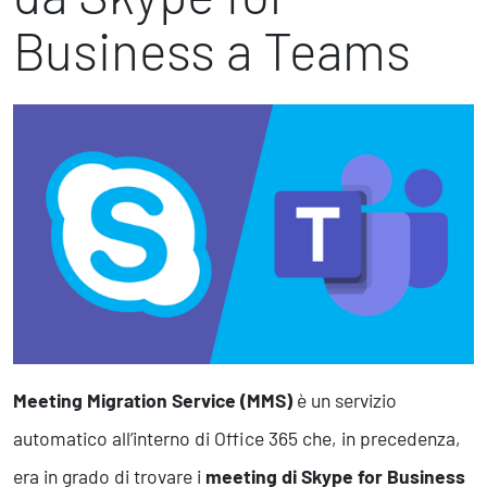
Marketing Strategico
Business a Teams
Finanza Strategica
231 Gestione Rischi
Future
Innovazione
Sostenibilità
Collaborative Design
Social Impacts
Europe
Digital
Modern Infrastructure
Meeting Migration Service (MMS)
è un servizio
Produttività & Lavoro in Team
automatico all’interno di Office 365 che, in precedenza,
Remote Working & Video e Audio Conferencing
Sicurezza & Conformità
era in grado di trovare i
meeting di Skype for Business