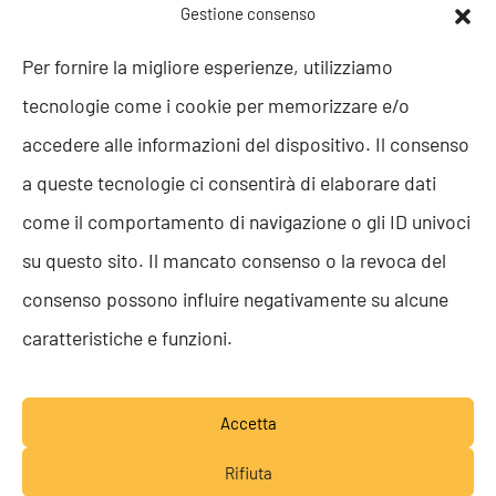
POLITICHE AZIENDALI
Gestione consenso
Politica della Qualità
Per fornire la migliore esperienze, utilizziamo
ISO 9001
tecnologie come i cookie per memorizzare e/o
ISO 27001
Codice etico
accedere alle informazioni del dispositivo. Il consenso
Whistleblowing
a queste tecnologie ci consentirà di elaborare dati
Segnalazione Whistleblowing
Politica per la Parità di Genere
come il comportamento di navigazione o gli ID univoci
Regolamento Abusi e Molestie
su questo sito. Il mancato consenso o la revoca del
Politica per la sicurezza delle informazioni
consenso possono influire negativamente su alcune
TEAM RESOLVE
caratteristiche e funzioni.
Lavora con noi
Accetta
Rifiuta