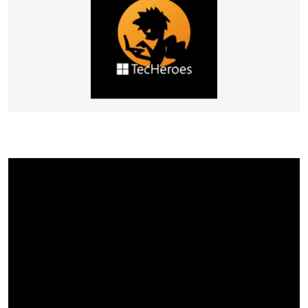
Marketing Strategico
Finanza Strategica
231 Gestione Rischi
Future
Innovazione
Sostenibilità
Collaborative Design
Social Impacts
Europe
Digital
Modern Infrastructure
Produttività & Lavoro in Team
Remote Working & Video e Audio Conferencing
Sicurezza & Conformità