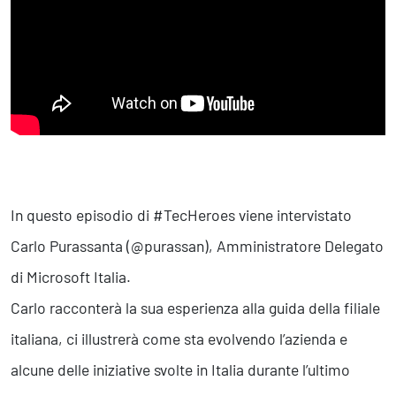
Business Intelligence, Analitiche e Intelligenza Artificiale
Sviluppo App
Operation
Smart Working
Efficientamento Aziendale
Project Management
Finanza & Gestione Economica
Risk Management
In questo episodio di #TecHeroes viene intervistato
Sistemi di Gestione
Carlo Purassanta (@purassan), Amministratore Delegato
di Microsoft Italia.
Safety
Carlo racconterà la sua esperienza alla guida della filiale
Sicurezza sul Lavoro
italiana, ci illustrerà come sta evolvendo l’azienda e
Assistenza Ambientale
Sicurezza Alimentare
alcune delle iniziative svolte in Italia durante l’ultimo
Cyber Security