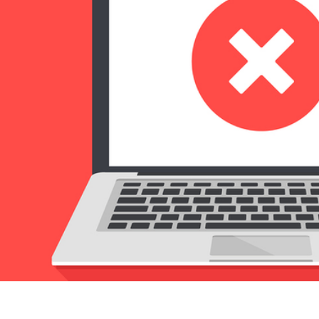
Efficientamento Aziendale
As
Project Management
Si
Finanza & Gestione Economica
Cy
Risk Management
Sistemi di Gestione