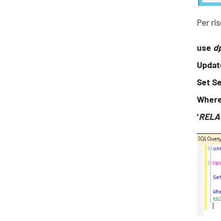
Per ri
use
d
Updat
Set Se
Where
‘
RELA