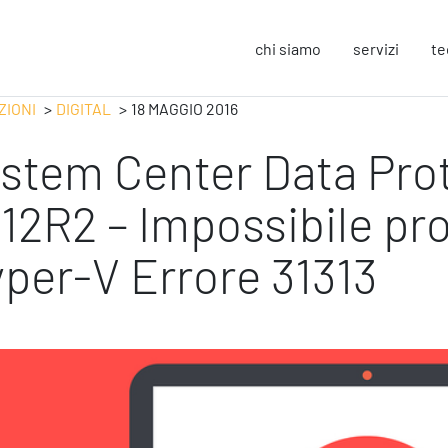
chi siamo
servizi
te
ZIONI
DIGITAL
18 MAGGIO 2016
stem Center Data Pro
Strategy
F
Change Management
In
12R2 – Impossibile pr
Business Process Improvement
Sos
People & Process
Co
per-V Errore 31313
Marketing Strategico
So
Finanza Strategica
Eu
231 Gestione Rischi
Operation
S
Smart Working
Sic