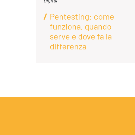
Digital
Pentesting: come
funziona, quando
enda
serve e dove fa la
differenza