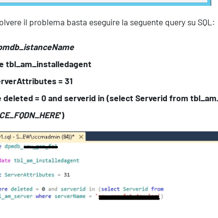
solvere il problema basta eseguire la seguente query su SQL:
pmdb_istanceName
e tbl_am_installedagent
rverAttributes = 31
 deleted = 0 and serverid in (select Serverid from tbl_
CE_FQDN_HERE
‘)