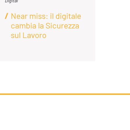
Digital
Digital
Near miss: il digitale
AI
cambia la Sicurezza
D
sul Lavoro