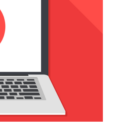
sistenza Ambientale
curezza Alimentare
ber Security