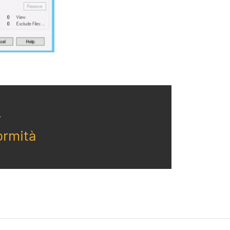
Contatti
ormità