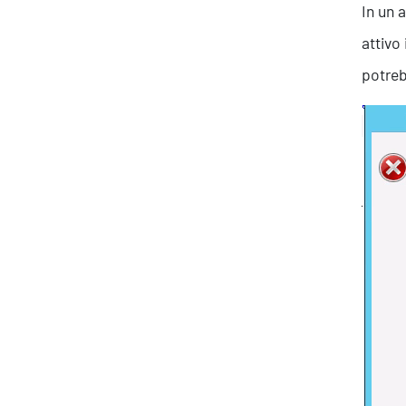
In un
attivo 
potreb