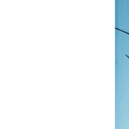
Produttività & Lavoro in Team
Remote Working & Video e Audio Conferencing
Sicurezza & Conformità
Business Intelligence, Analitiche e Intelligenza
Artificiale
Sviluppo App