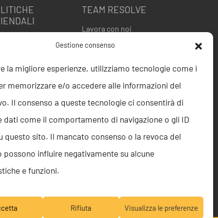
LITICHE
TEAM RESOLVE
IENDALI
Lavora con noi
itica della Qualità
Gestione consenso
 9001
O 27001
re la migliore esperienze, utilizziamo tecnologie come i
ice etico
er memorizzare e/o accedere alle informazioni del
istleblowing
gnalazione
vo. Il consenso a queste tecnologie ci consentirà di
istleblowing
e dati come il comportamento di navigazione o gli ID
itica per la Parità di
nere
u questo sito. Il mancato consenso o la revoca del
golamento Abusi e
 possono influire negativamente su alcune
lestie
itica per la sicurezza
stiche e funzioni.
le informazioni
cetta
Rifiuta
Visualizza le preferenze