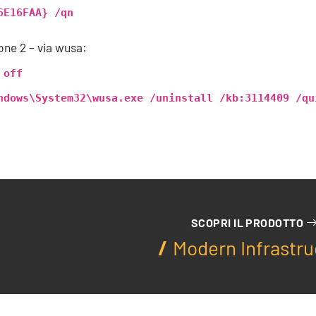
6E16FAA} /qn
one 2 – via wusa:
 off
ndows\System32\wusa.exe /uninstall /kb:3114409 /qu
Servizi
SCOPRI IL PRODOTTO
Modern Infrastru