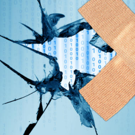
Efficientamento Aziendale
As
Project Management
Si
Finanza & Gestione Economica
Cy
Risk Management
Sistemi di Gestione