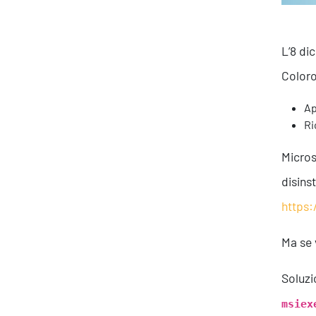
L’8 di
Coloro
Ap
Ri
Micros
disins
https
Ma se 
Soluzi
msiex