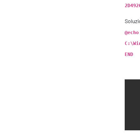
2D492
Soluzi
@echo
C:\Wi
END
About Resolve