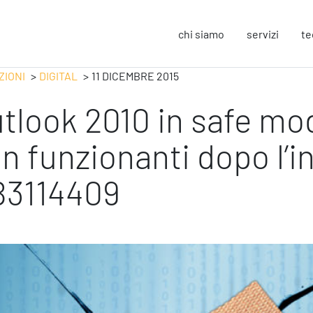
chi siamo
servizi
te
ZIONI
DIGITAL
11 DICEMBRE 2015
tlook 2010 in safe mo
Strategy
F
Change Management
In
n funzionanti dopo l’in
Business Process Improvement
Sos
People & Process
Co
B3114409
Marketing Strategico
So
Finanza Strategica
Eu
231 Gestione Rischi
Operation
S
Smart Working
Sic