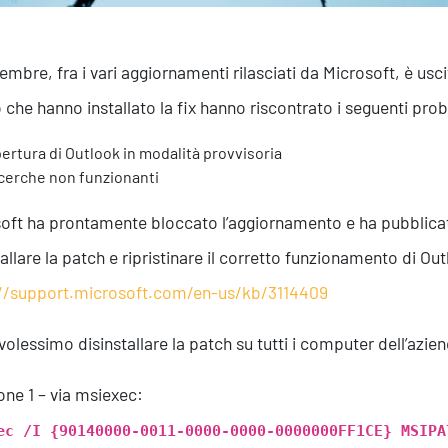
cembre, fra i vari aggiornamenti rilasciati da Microsoft, è u
 che hanno installato la fix hanno riscontrato i seguenti pro
ertura di Outlook in modalità provvisoria
cerche non funzionanti
oft ha prontamente bloccato l’aggiornamento e ha pubblicat
tallare la patch e ripristinare il corretto funzionamento di Ou
://support.microsoft.com/en-us/kb/3114409
volessimo disinstallare la patch su tutti i computer dell’azie
one 1 – via msiexec:
ec /I {90140000-0011-0000-0000-0000000FF1CE} MSIPA