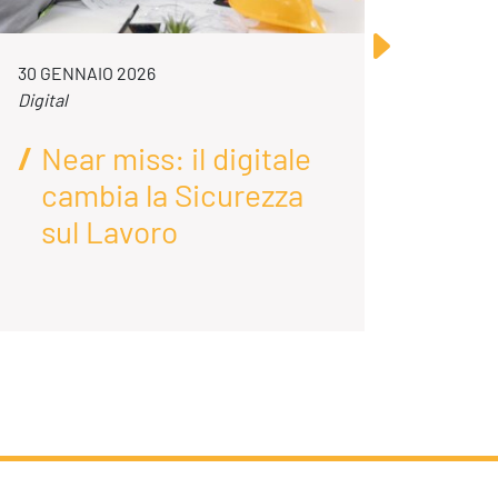
30 GENNAIO 2026
23 LUG
Digital
Digital
Near miss: il digitale
AI
cambia la Sicurezza
D
sul Lavoro