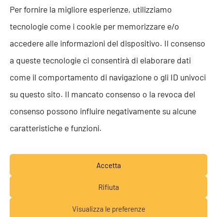
Politica della Qualità
Per fornire la migliore esperienze, utilizziamo
ISO 9001
tecnologie come i cookie per memorizzare e/o
ISO 27001
Codice etico
accedere alle informazioni del dispositivo. Il consenso
Whistleblowing
a queste tecnologie ci consentirà di elaborare dati
Segnalazione Whistleblowing
Politica per la Parità di Genere
come il comportamento di navigazione o gli ID univoci
Regolamento Abusi e Molestie
su questo sito. Il mancato consenso o la revoca del
Politica per la sicurezza delle informazioni
consenso possono influire negativamente su alcune
TEAM RESOLVE
caratteristiche e funzioni.
Lavora con noi
Accetta
Rifiuta
Visualizza le preferenze
© RESOLVE SRL SB 2026 - P.IVA 05652160283 -