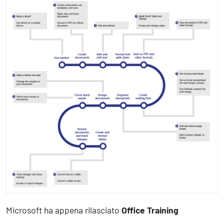
Marketing Strategico
Finanza Strategica
231 Gestione Rischi
Future
Innovazione
Sostenibilità
Collaborative Design
Social Impacts
Europe
Digital
Modern Infrastructure
Produttività & Lavoro in Team
Remote Working & Video e Audio Conferencing
Microsoft ha appena rilasciato
Office Training
Sicurezza & Conformità