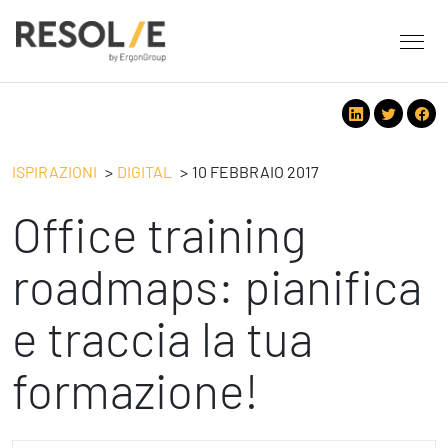
About Resolve
People
Servizi
ISPIRAZIONI
DIGITAL
10 FEBBRAIO 2017
Employee Engagement
Office training
Tecnologie
Leadership
People
Benessere Organizzativo & Sostenibile
Strategy
roadmaps: pianifica
Eventi
Performance Management
Future
e traccia la tua
Digital
Ispirazioni
Strategy
Operation
formazione!
Formazione
Change Management
Safety
Business Process Improvement
People & Process
Contatti