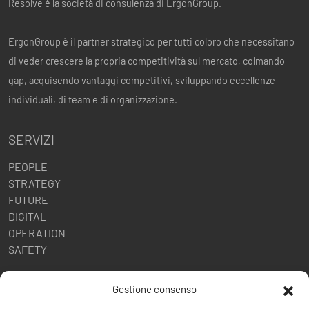
Resolve è la società di consulenza di ErgonGroup.
ErgonGroup è il partner strategico per tutti coloro che necessitano
di veder crescere la propria competitività sul mercato, colmando
gap, acquisendo vantaggi competitivi, sviluppando eccellenze
individuali, di team e di organizzazione.
SERVIZI
PEOPLE
STRATEGY
FUTURE
DIGITAL
OPERATION
SAFETY
POLITICHE AZIENDALI
Gestione consenso