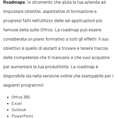
Roadmaps
, lo strumento che aiuta la tua azienda ad
Business Intelligence, Analitiche e Intelligenza Artificiale
Sviluppo App
impostare obiettivi, aspettative di formazione e
progressi fatti nell’utilizzo delle sei applicazioni più
Operation
famose della suite Office. La roadmap può essere
Smart Working
considerata un piano formativo a tutti gli effetti: il suo
Efficientamento Aziendale
obiettivo è quello di aiutarti a trovare e tenere traccia
Project Management
Finanza & Gestione Economica
delle competenze che ti mancano e che vuoi acquisire
Risk Management
per aumentare la tua produttività. La roadmap è
Sistemi di Gestione
disponibile sia nella versione online che stampabile per i
seguenti programmi:
Safety
Sicurezza sul Lavoro
Office 365
Assistenza Ambientale
Excel
Sicurezza Alimentare
Outlook
Cyber Security
PowerPoint