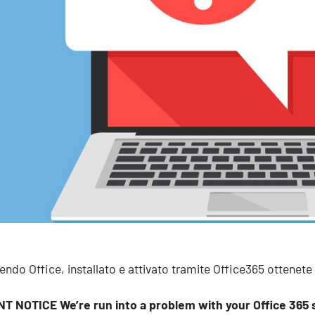
Efficientamento Aziendale
As
Project Management
Si
Finanza & Gestione Economica
Cy
Risk Management
Sistemi di Gestione
endo Office, installato e attivato tramite Office365 ottenet
 NOTICE We’re run into a problem with your Office 365 s