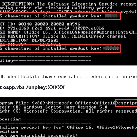
Servizi
lta identificata la chiave registrata procedere con la rimozi
pt ospp.vbs /unpkey:XXXXX