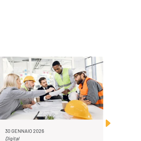
30 GENNAIO 2026
23 LUG
Digital
Digital