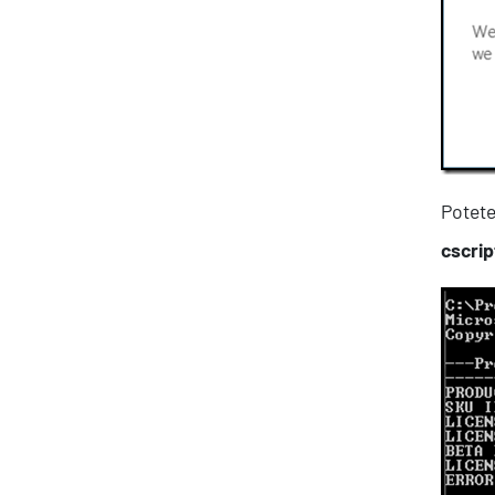
Potete
cscrip