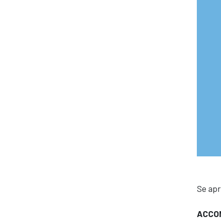
Produttività & Lavoro in Team
Remote Working & Video e Audio Conferencing
Sicurezza & Conformità
Business Intelligence, Analitiche e Intelligenza
Artificiale
Sviluppo App
Se apr
ACCONT