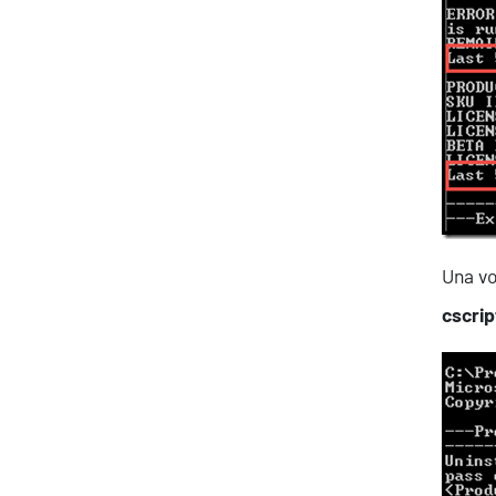
About Resolve
Una vo
cscri