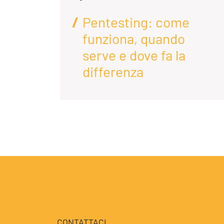
Pentesting: come
funziona, quando
enda
serve e dove fa la
differenza
CONTATTACI