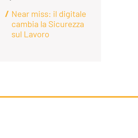
Near miss: il digitale
AI
cambia la Sicurezza
D
sul Lavoro