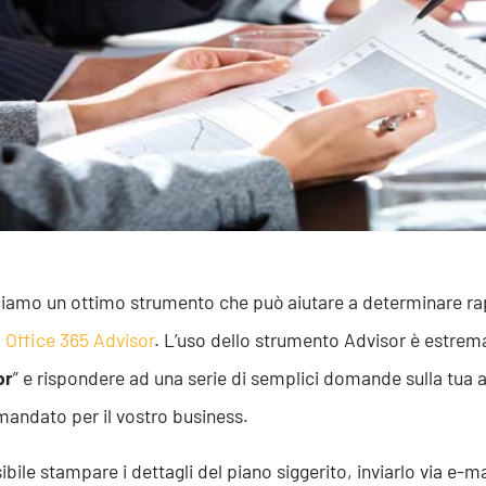
Efficientamento Aziendale
As
Project Management
Si
Finanza & Gestione Economica
Cy
Risk Management
Sistemi di Gestione
iamo un ottimo strumento che può aiutare a determinare ra
:
Office 365 Advisor
. L’uso dello strumento Advisor è estrem
or
” e rispondere ad una serie di semplici domande sulla tua a
andato per il vostro business.
ibile stampare i dettagli del piano siggerito, inviarlo via e-m