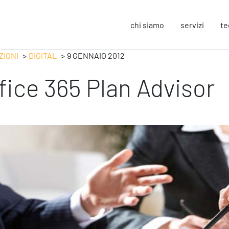
chi siamo
servizi
te
ZIONI
DIGITAL
9 GENNAIO 2012
fice 365 Plan Advisor
Strategy
F
Change Management
In
Business Process Improvement
Sos
People & Process
Co
Marketing Strategico
So
Finanza Strategica
Eu
231 Gestione Rischi
Operation
S
Smart Working
Sic