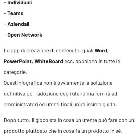
–
Individuali
Business Intelligence, Analitiche e Intelligenza Artificiale
Sviluppo App
–
Teams
–
Aziendali
Operation
–
Open Network
Smart Working
Le app di creazione di contenuto, quali
Word
,
Efficientamento Aziendale
Project Management
PowerPoint
,
WhiteBoard
ecc, appaiono in tutte le
Finanza & Gestione Economica
categorie.
Risk Management
Sistemi di Gestione
Quest’infografica non è ovviamente la soluzione
definitiva per l’adozione degli utenti ma fornirà ad
Safety
amministratori ed utenti finali un’utilissima guida.
Sicurezza sul Lavoro
Dopo tutto, il gioco sta in cosa un utente può fare con un
Assistenza Ambientale
Sicurezza Alimentare
prodotto piuttosto che in cosa fa un prodotto in sè.
Cyber Security