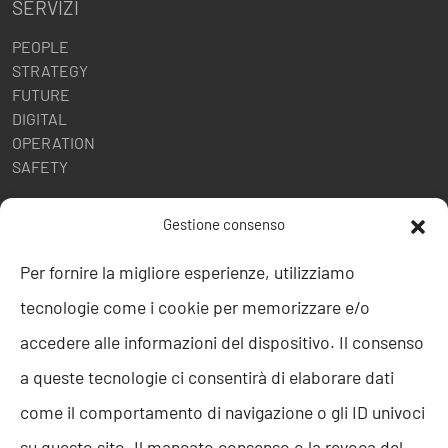
SERVIZI
PEOPLE
STRATEGY
FUTURE
DIGITAL
OPERATION
SAFETY
POLITICHE AZIENDALI
Gestione consenso
Politica della Qualità
Per fornire la migliore esperienze, utilizziamo
ISO 9001
tecnologie come i cookie per memorizzare e/o
ISO 27001
Codice etico
accedere alle informazioni del dispositivo. Il consenso
Whistleblowing
a queste tecnologie ci consentirà di elaborare dati
Segnalazione Whistleblowing
Politica per la Parità di Genere
come il comportamento di navigazione o gli ID univoci
Regolamento Abusi e Molestie
su questo sito. Il mancato consenso o la revoca del