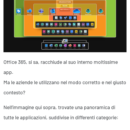
Marketing Strategico
Finanza Strategica
231 Gestione Rischi
Future
Innovazione
Sostenibilità
Collaborative Design
Office 365, si sa, racchiude al suo interno moltissime
Social Impacts
app.
Europe
Ma le aziende le utilizzano nel modo corretto e nel giusto
contesto?
Digital
Modern Infrastructure
Nell’immagine qui sopra, trovate una panoramica di
Produttività & Lavoro in Team
tutte le applicazioni, suddivise in differenti categorie:
Remote Working & Video e Audio Conferencing
Sicurezza & Conformità