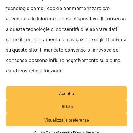
ISO 9001
tecnologie come i cookie per memorizzare e/o
ISO 27001
Codice etico
accedere alle informazioni del dispositivo. Il consenso
Whistleblowing
a queste tecnologie ci consentirà di elaborare dati
Segnalazione Whistleblowing
Politica per la Parità di Genere
come il comportamento di navigazione o gli ID univoci
Regolamento Abusi e Molestie
su questo sito. Il mancato consenso o la revoca del
Politica per la sicurezza delle informazioni
consenso possono influire negativamente su alcune
TEAM RESOLVE
caratteristiche e funzioni.
Lavora con noi
Accetta
Rifiuta
Visualizza le preferenze
© RESOLVE SRL SB 2026 - P.IVA 05652160283 -
Lavora con noi
Privacy Policy
-
Credits
Cookie Policy
Informativa Privacy | Website