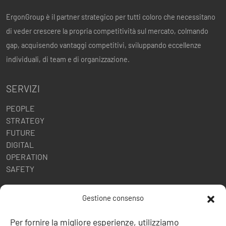
ErgonGroup è il partner strategico per tutti coloro che necessitano
di veder crescere la propria competitività sul mercato, colmando
gap, acquisendo vantaggi competitivi, sviluppando eccellenze
individuali, di team e di organizzazione.
SERVIZI
PEOPLE
STRATEGY
FUTURE
DIGITAL
OPERATION
SAFETY
POLITICHE AZIENDALI
Gestione consenso
Politica della Qualità
Per fornire la migliore esperienze, utilizziamo