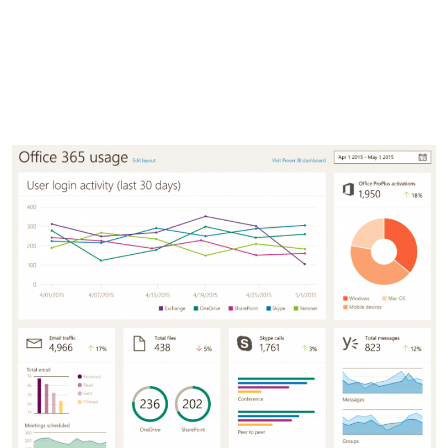
Business Intelligence, Analitiche e Intelligenza Artificiale
Sviluppo App
Operation
Smart Working
Efficientamento Aziendale
Project Management
Finanza & Gestione Economica
Risk Management
Sistemi di Gestione
Safety
Sicurezza sul Lavoro
Assistenza Ambientale
Sicurezza Alimentare
Cyber Security