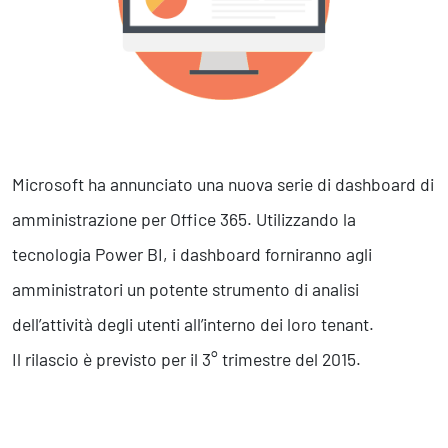
Marketing Strategico
Finanza Strategica
231 Gestione Rischi
Future
Innovazione
Sostenibilità
Microsoft ha annunciato una nuova serie di dashboard di
Collaborative Design
amministrazione per Office 365. Utilizzando la
Social Impacts
tecnologia Power BI, i dashboard forniranno agli
Europe
amministratori un potente strumento di analisi
dell’attività degli utenti all’interno dei loro tenant.
Digital
Il rilascio è previsto per il 3° trimestre del 2015.
Modern Infrastructure
Produttività & Lavoro in Team
Remote Working & Video e Audio Conferencing
Sicurezza & Conformità