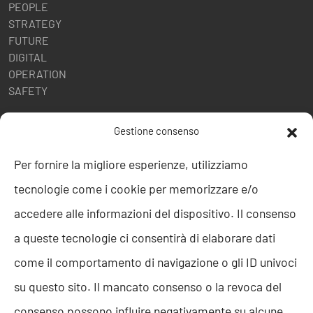
PEOPLE
STRATEGY
FUTURE
DIGITAL
OPERATION
SAFETY
POLITICHE AZIENDALI
Gestione consenso
Politica della Qualità
Per fornire la migliore esperienze, utilizziamo
ISO 9001
tecnologie come i cookie per memorizzare e/o
ISO 27001
Codice etico
accedere alle informazioni del dispositivo. Il consenso
Whistleblowing
a queste tecnologie ci consentirà di elaborare dati
Segnalazione Whistleblowing
Politica per la Parità di Genere
come il comportamento di navigazione o gli ID univoci
Regolamento Abusi e Molestie
su questo sito. Il mancato consenso o la revoca del
Politica per la sicurezza delle informazioni
consenso possono influire negativamente su alcune