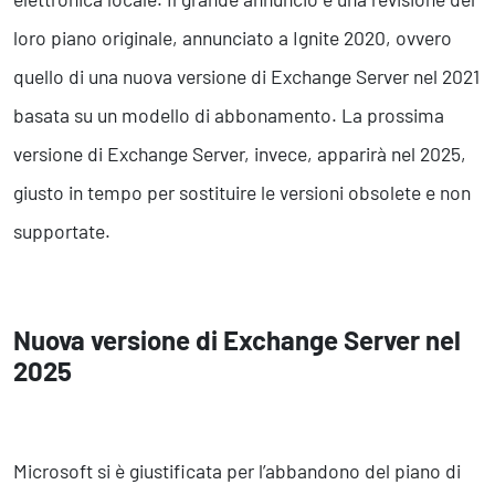
Business Intelligence, Analitiche e Intelligenza Artificiale
Sviluppo App
loro piano originale, annunciato a Ignite 2020, ovvero
quello di una nuova versione di Exchange Server nel 2021
Operation
basata su un modello di abbonamento. La prossima
Smart Working
versione di Exchange Server, invece, apparirà nel 2025,
Efficientamento Aziendale
giusto in tempo per sostituire le versioni obsolete e non
Project Management
supportate.
Finanza & Gestione Economica
Risk Management
Sistemi di Gestione
Nuova versione di Exchange Server nel
Safety
2025
Sicurezza sul Lavoro
Assistenza Ambientale
Sicurezza Alimentare
Microsoft si è giustificata per l’abbandono del piano di
Cyber Security