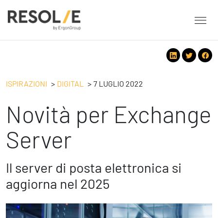
About Resolve
People
Servizi
ISPIRAZIONI
DIGITAL
7 LUGLIO 2022
Employee Engagement
Novità per Exchange
Tecnologie
Leadership
People
Benessere Organizzativo & Sostenibile
Strategy
Server
Eventi
Performance Management
Future
Digital
Ispirazioni
Il server di posta elettronica si
Strategy
Operation
aggiorna nel 2025
Formazione
Change Management
Safety
Business Process Improvement
People & Process
Contatti