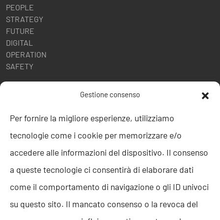
PEOPLE
STRATEGY
FUTURE
DIGITAL
OPERATION
SAFETY
POLITICHE AZIENDALI
Gestione consenso
Politica della Qualità
Per fornire la migliore esperienze, utilizziamo
ISO 9001
tecnologie come i cookie per memorizzare e/o
ISO 27001
Codice etico
accedere alle informazioni del dispositivo. Il consenso
Whistleblowing
a queste tecnologie ci consentirà di elaborare dati
Segnalazione Whistleblowing
Politica per la Parità di Genere
come il comportamento di navigazione o gli ID univoci
Regolamento Abusi e Molestie
su questo sito. Il mancato consenso o la revoca del
Politica per la sicurezza delle informazioni