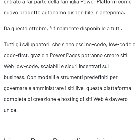
entrato a far parte della famiglia Power Platform come
Business Intelligence, Analitiche e Intelligenza Artificiale
Sviluppo App
nuovo prodotto autonomo disponibile in anteprima.
Da questo ottobre, è finalmente disponibile a tutti.
Operation
Smart Working
Tutti gli sviluppatori, che siano essi no-code, low-code o
Efficientamento Aziendale
code-first, grazie a Power Pages potranno creare siti
Project Management
Finanza & Gestione Economica
Web low-code, scalabili e sicuri incentrati sul
Risk Management
business. Con modelli e strumenti predefiniti per
Sistemi di Gestione
governare e amministrare i siti live, questa piattaforma
completa di creazione e hosting di siti Web è davvero
Safety
unica.
Sicurezza sul Lavoro
Assistenza Ambientale
Sicurezza Alimentare
Cyber Security